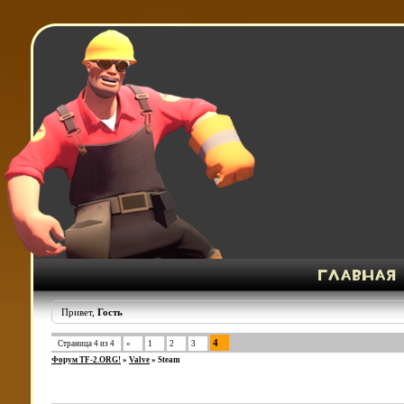
Привет,
Гость
4
Страница
4
из
4
«
1
2
3
Форум TF-2.ORG!
»
Valve
»
Steam