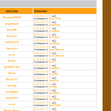
Автор темы
Обновления
↓
30.06.2010, 17:31
Maximus99928
Сообщение от:
DimX-6600
24.06.2010, 23:30
gogopeople
Сообщение от:
gogopeople
24.06.2010, 12:01
hitsof08
Сообщение от:
Seraphime
18.06.2010, 22:36
Rastaaa
Сообщение от:
ProGamer
18.06.2010, 16:15
GREENCH
Сообщение от:
Seraphime
18.06.2010, 16:01
Agressive
Сообщение от:
Коля_Швалев
18.06.2010, 16:00
accro
Сообщение от:
Коля_Швалев
17.06.2010, 20:43
Deater
Сообщение от:
Deater
14.06.2010, 11:03
ApTeM5130x
Сообщение от:
Seraphime
14.06.2010, 08:15
MoZa
Сообщение от:
FaNToM
11.06.2010, 11:57
Maxi1522
Сообщение от:
ShadowX
10.06.2010, 22:28
akrenig
Сообщение от:
akrenig
09.06.2010, 14:30
Seraphime
Сообщение от:
Seraphime
09.06.2010, 14:29
alexk2013
Сообщение от:
Seraphime
05.06.2010, 23:20
accro
Сообщение от:
DimX-6600
20.05.2010, 13:27
Darth_Revan