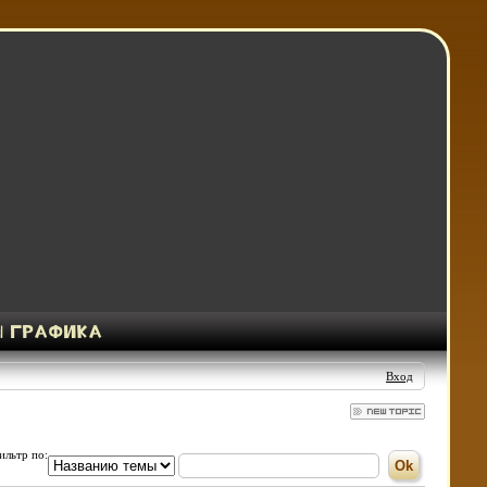
Вход
ильтр по: