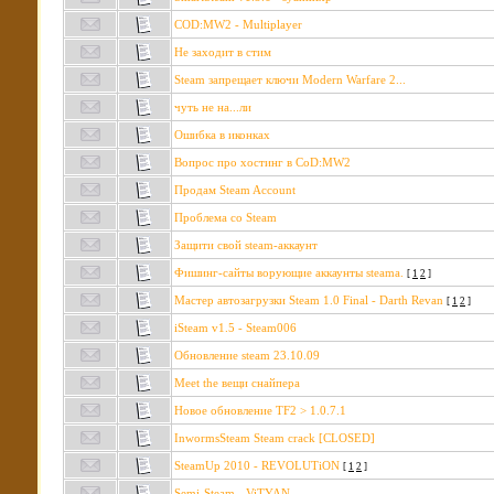
COD:MW2 - Multiplayer
Не заходит в стим
Steam запрещает ключи Modern Warfare 2...
чуть не на...ли
Ошибка в иконках
Вопрос про хостинг в CoD:MW2
Продам Steam Account
Проблема со Steam
Защити свой steam-аккаунт
Фишинг-сайты ворующие аккаунты steamа.
[
1
2
]
Мастер автозагрузки Steam 1.0 Final - Darth Revan
[
1
2
]
iSteam v1.5 - Steam006
Обновление steam 23.10.09
Meet the вещи снайпера
Новое обновление TF2 > 1.0.7.1
InwormsSteam Steam crack [CLOSED]
SteamUp 2010 - REVOLUTiON
[
1
2
]
Semi-Steam - ViTYAN