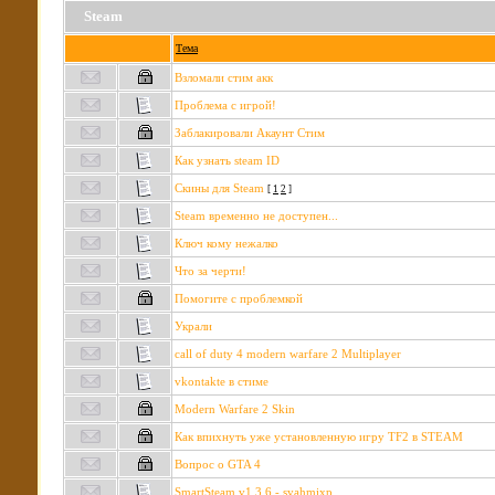
Steam
Тема
Взломали стим акк
Проблема с игрой!
Заблакировали Акаунт Стим
Как узнать steam ID
Скины для Steam
[
1
2
]
Steam временно не доступен...
Ключ кому нежалко
Что за черти!
Помогите с проблемкой
Украли
call of duty 4 modern warfare 2 Multiplayer
vkontakte в стиме
Modern Warfare 2 Skin
Как впихнуть уже установленную игру TF2 в STEAM
Вопрос о GTA 4
SmartSteam v1.3.6 - syahmixp