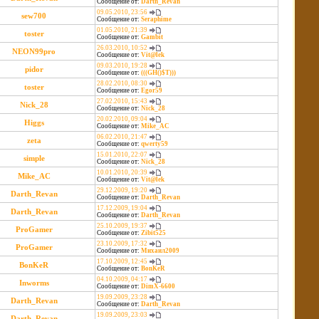
Сообщение от:
Darth_Revan
09.05.2010, 23:56
sew700
Сообщение от:
Seraphime
01.05.2010, 21:39
toster
Сообщение от:
Gambit
26.03.2010, 10:52
NEON99pro
Сообщение от:
Vit@lek
09.03.2010, 19:28
pidor
Сообщение от:
(((GH()$T)))
28.02.2010, 08:30
toster
Сообщение от:
Egor59
27.02.2010, 15:43
Nick_28
Сообщение от:
Nick_28
20.02.2010, 09:04
Higgs
Сообщение от:
Mike_AC
06.02.2010, 21:47
zeta
Сообщение от:
qwerty59
15.01.2010, 22:07
simple
Сообщение от:
Nick_28
10.01.2010, 20:39
Mike_AC
Сообщение от:
Vit@lek
29.12.2009, 19:20
Darth_Revan
Сообщение от:
Darth_Revan
17.12.2009, 19:04
Darth_Revan
Сообщение от:
Darth_Revan
25.10.2009, 19:37
ProGamer
Сообщение от:
Zibit525
23.10.2009, 17:32
ProGamer
Сообщение от:
Михаил2009
17.10.2009, 12:45
BonKeR
Сообщение от:
BonKeR
04.10.2009, 04:17
Inworms
Сообщение от:
DimX-6600
19.09.2009, 23:28
Darth_Revan
Сообщение от:
Darth_Revan
19.09.2009, 23:03
Darth_Revan