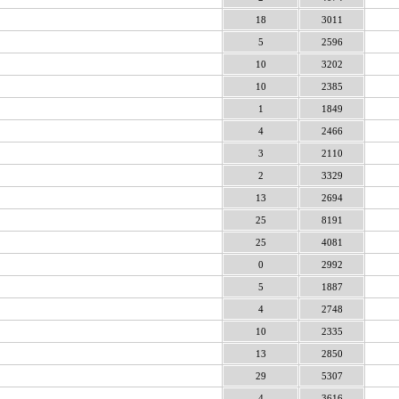
18
3011
5
2596
10
3202
10
2385
1
1849
4
2466
3
2110
2
3329
13
2694
25
8191
25
4081
0
2992
5
1887
4
2748
10
2335
13
2850
29
5307
4
3616