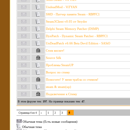
UndeadMod - ViTYAN
SMD - Патчер памяти Steam - RBPFC1
Steam3Client v0.05 от Stryder
Delphi Steam Memory Patcher (DSMP)
DynPatch - Dynamic Steam Patcher - RBPFC1
UnDeadPatch v6.66 Beta Devil Edition - SASiO
Стим виснет!
Source Sdk
Проблемы SteamUP
Вопрос по стиму
Помогите! У меня трабла со стимом!
steam & steam(up)
Подключение к Стиму
В этом форуме тем:
197
. На странице показано тем:
47
.
4
Страница
4
из
4
«
1
2
3
Обычная тема (Есть новые сообщения)
Обычная тема