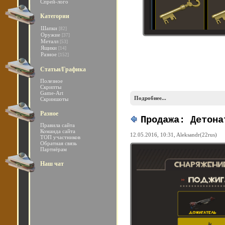
Спрей-лого
Категории
Шапки
[82]
Оружие
[37]
Металл
[53]
Ящики
[14]
Разное
[152]
Статьи/Графика
Полезное
Скрипты
Game-Art
Подробнее...
Скриншоты
Разное
Продажа: Детона
Правила сайта
Команда сайта
12.05.2016, 10:31,
Aleksandr(22rus)
ТОП участников
Обратная связь
Партнёрам
Наш чат