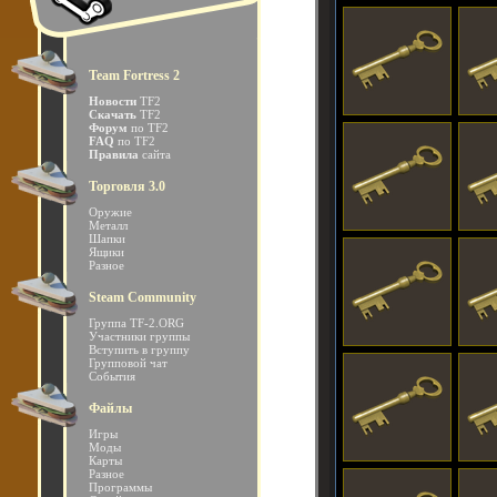
Team Fortress 2
Новости
TF2
Скачать
TF2
Форум
по TF2
FAQ
по TF2
Правила
сайта
Торговля 3.0
Оружие
Металл
Шапки
Ящики
Разное
Steam Community
Группа TF-2.ORG
Участники группы
Вступить в группу
Групповой чат
События
Файлы
Игры
Моды
Карты
Разное
Программы