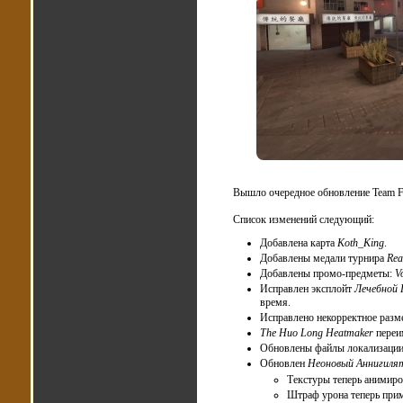
Вышло очередное обновление Team Fo
Список изменений следующий:
Добавлена карта
Koth_King
.
Добавлены медали турнира
Rea
Добавлены промо-предметы:
Vo
Исправлен эксплойт
Лечебной
время.
Исправлено некорректное раз
The Huo Long Heatmaker
переи
Обновлены файлы локализации
Обновлен
Неоновый Аннигилято
Текстуры теперь анимиро
Штраф урона теперь прим