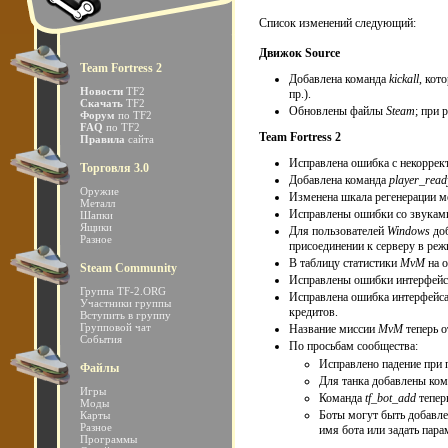
Список изменений следующий:
Движок Source
Team Fortress 2
Добавлена команда
kickall
, кот
Новости
TF2
пр.).
Скачать
TF2
Обновлены файлы
Steam
; при 
Форум
по TF2
FAQ
по TF2
Team Fortress 2
Правила
сайта
Исправлена ошибка с некоррек
Торговля 3.0
Добавлена команда
player_read
Оружие
Изменена шкала регенерации ме
Металл
Исправлены ошибки со звукам
Шапки
Ящики
Для пользователей
Windows
доб
Разное
присоединении к серверу в реж
В таблицу статистики
MvM
на о
Steam Community
Исправлены ошибки интерфейс
Группа TF-2.ORG
Исправлена ошибка интерфейса,
Участники группы
кредитов.
Вступить в группу
Групповой чат
Название миссии
MvM
теперь о
События
По просьбам сообщества:
Исправлено падение при 
Файлы
Для танка добавлены ко
Игры
Команда
tf_bot_add
тепер
Моды
Боты могут быть добавле
Карты
Разное
имя бота или задать пар
Программы