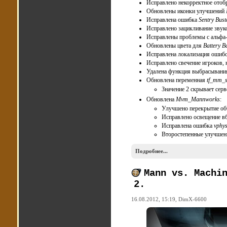
Исправлено некорректное ото
Обновлены иконки улучшений
Исправлена ошибка
Sentry Bust
Исправлено зацикливание звук
Исправлены проблемы с альфа
Обновлены цвета для
Battery B
Исправлена локализация ошиб
Исправлено свечение игроков, 
Удалена функция выбрасывания 
Обновлена переменная
tf_mm_st
Значение 2 скрывает серв
Обновлена
Mvm_Mannworks
:
Улучшено перекрытие объе
Исправлено освещение вб
Исправлена ошибка
vphys
Второстепенные улучшен
Подробнее...
Mann vs. Machi
2.
16.08.2012, 15:19,
DimX-6600