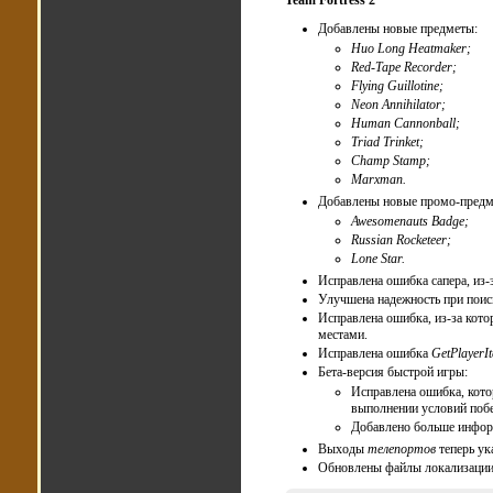
Team Fortress 2
Добавлены новые предметы:
Huo Long Heatmaker;
Red-Tape Recorder;
Flying Guillotine;
Neon Annihilator;
Human Cannonball;
Triad Trinket;
Champ Stamp;
Marxman.
Добавлены новые промо-предм
Awesomenauts Badge;
Russian Rocketeer;
Lone Star.
Исправлена ошибка сапера, из-
Улучшена надежность при поиск
Исправлена ошибка, из-за кото
местами.
Исправлена ошибка
GetPlayerI
Бета-версия быстрой игры:
Исправлена ошибка, кото
выполнении условий поб
Добавлено больше инфор
Выходы
телепортов
теперь ук
Обновлены файлы локализации