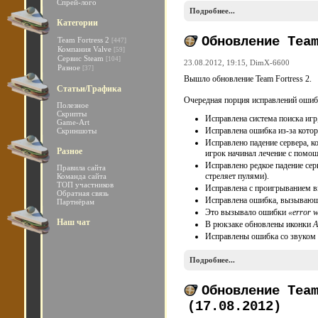
Спрей-лого
Подробнее...
Категории
Обновление Tea
Team Fortress 2
[447]
Компания Valve
[59]
Сервис Steam
[104]
23.08.2012, 19:15,
DimX-6600
Разное
[37]
Вышло обновление Team Fortress 2.
Статьи/Графика
Очередная порция исправлений оши
Полезное
Скрипты
Исправлена система поиска игр,
Game-Art
Исправлена ошибка из-за котор
Скриншоты
Исправлено падение сервера, к
Разное
игрок начинал лечение с помощ
Исправлено редкое падение сер
Правила сайта
стреляет пулями).
Команда сайта
ТОП участников
Исправлена с проигрыванием в
Обратная связь
Исправлена ошибка, вызывающе
Партнёрам
Это вызывало ошибки
«error w
Наш чат
В рюкзаке обновлены иконки
А
Исправлены ошибка со звуком
Подробнее...
Обновление Tea
(17.08.2012)