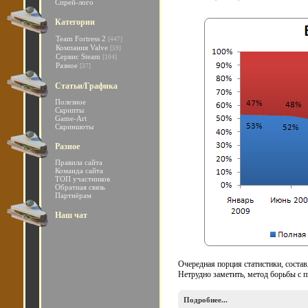
Спрей-лого
Категории
Team Fortress 2
[447]
Компания Valve
[59]
Сервис Steam
[104]
Разное
[37]
Статьи/Графика
Полезное
Скрипты
Game-Art
Скриншоты
Разное
Правила сайта
Команда сайта
ТОП участников
Обратная связь
Партнёрам
Наш чат
Очередная порция статистики, состав
Нетрудно заметить, метод борьбы с п
Подробнее...