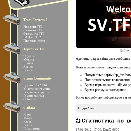
Team Fortress 2
Новости
TF2
Скачать
TF2
Форум
по TF2
FAQ
по TF2
Правила
сайта
Торговля 3.0
Добро п
Оружие
Администрация сайта рада сообщить в
Металл
Шапки
Ящики
Новый сервер имеет следующие наст
Разное
Популярные карты (cp_dustbowl,
Steam Community
Пользовательские голосования
Время игры на карте - 60 минут
Группа TF-2.ORG
Участники группы
Время респауна стандартное.
Вступить в группу
Групповой чат
Более подробную информацию вы най
События
Файлы
Подробнее...
Игры
Моды
Статистика по в
Карты
Разное
Программы
17.01.2012, 17:00,
DimX-6600