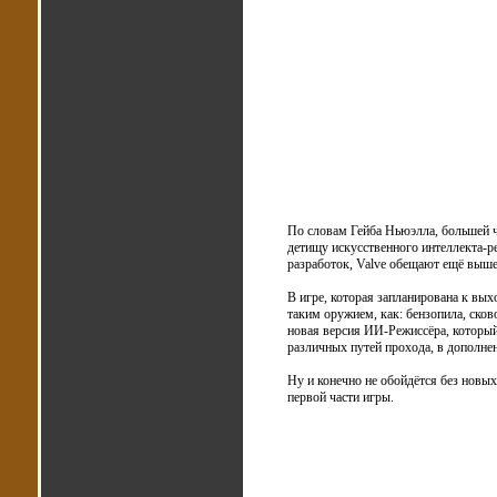
По словам Гейба Ньюэлла, большей ч
детищу искусственного интеллекта-
разработок, Valve обещают ещё выше
В игре, которая запланирована к вых
таким оружием, как: бензопила, сков
новая версия ИИ-Режиссёра, который
различных путей прохода, в дополн
Ну и конечно не обойдётся без новы
первой части игры.