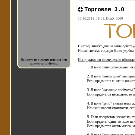
Торговля 3.0
10.10.2011, 18:31,
DimX-6600
С сегодняшнего дня на сайте действу
Новая система гораздо более удобна,
Инструкция по размещению объявле
Войдите под своим именем или
зарегестрируйтесь.
1. В поле
"тип объявления"
ука
2. В поле
"категория"
выбирает
Если предметов много и они отн
3. В поле
"название предмета"
Если предметов несколько, то 
4. В поле
"цена"
указывается ж
Или эквивалент стоимости, если
5. Если предметов несколько, т
Если предмет один, то поле зап
Если предметов очень много, м