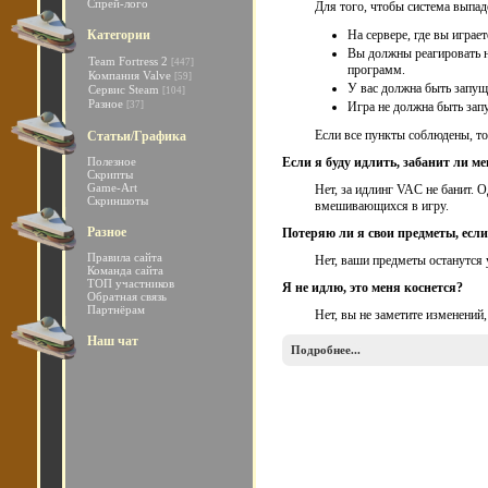
Спрей-лого
Для того, чтобы система выпа
Категории
На сервере, где вы играе
Вы должны реагировать н
Team Fortress 2
[447]
программ.
Компания Valve
[59]
У вас должна быть запущ
Сервис Steam
[104]
Разное
[37]
Игра не должна быть зап
Если все пункты соблюдены, то
Статьи/Графика
Полезное
Если я буду идлить, забанит ли м
Скрипты
Game-Art
Нет, за идлинг VAC не банит. 
Скриншоты
вмешивающихся в игру.
Разное
Потеряю ли я свои предметы, если
Правила сайта
Нет, ваши предметы останутся 
Команда сайта
ТОП участников
Я не идлю, это меня коснется?
Обратная связь
Партнёрам
Нет, вы не заметите изменений
Наш чат
Подробнее...