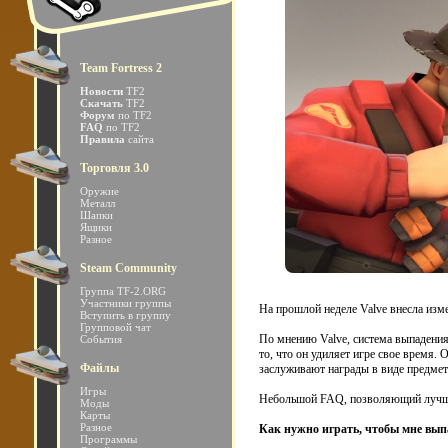
Team Fortress 2
Новости
TF2
Скачать
TF2
Форум
по TF2
FAQ
по TF2
Правила
сайта
Торговля 3.0
Оружие
Металл
Шапки
Ящики
Разное
Steam Community
Группа TF-2.ORG
Участники группы
На прошлой неделе Valve внесла изм
Вступить в группу
Групповой чат
По мнению Valve, система выпадения 
События
то, что он удиляет игре свое время. 
Файлы
заслуживают награды в виде предмет
Игры
Небольшой FAQ, позволяющий лучше
Моды
Карты
Разное
Как нужно играть, чтобы мне вы
Программы