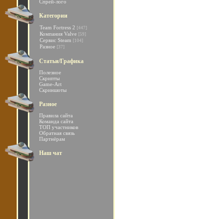
Спрей-лого
Категории
Team Fortress 2
[447]
Компания Valve
[59]
Сервис Steam
[104]
Разное
[37]
Статьи/Графика
Полезное
Скрипты
Game-Art
Скриншоты
Разное
Правила сайта
Команда сайта
ТОП участников
Обратная связь
Партнёрам
Наш чат