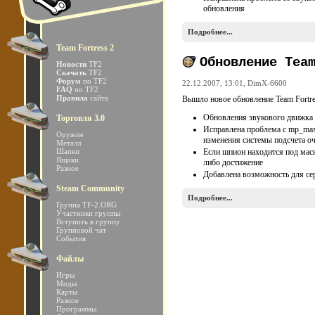
обновления
Подробнее...
Team Fortress 2
Обновление Tea
Новости
TF2
Скачать
TF2
Форум
по TF2
22.12.2007, 13:01,
DimX-6600
FAQ
по TF2
Правила
сайта
Вышло новое обновление Team Fortre
Обновления звукового движка т
Торговля 3.0
Исправлена проблема с mp_max
Оружие
изменения системы подсчета о
Металл
Шапки
Если шпион находится под маск
Ящики
либо достижение
Разное
Добавлена возможность для сер
Steam Community
Подробнее...
Группа TF-2.ORG
Участники группы
Вступить в группу
Групповой чат
События
Файлы
Игры
Моды
Карты
Разное
Программы