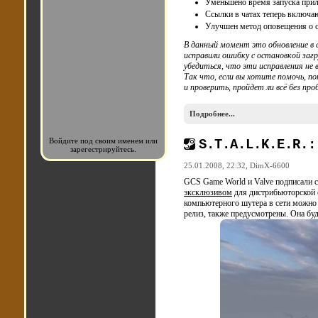
Уменьшено время запуска при
Ссылки в чатах теперь включаю
Улучшен метод оповещения о с
В данный момент это обновление в
исправили ошибку с остановкой загр
убедиться, что эти исправления не 
Так что, если вы хотите помочь, по
и проверить, пройдет ли всё без про
Подробнее...
Войдите под своим именем или
S.T.A.L.K.E.R.:
зарегестрируйтесь.
25.01.2008, 22:32,
DimX-6600
GCS Game World и Valve подписали со
эксклюзивом
для дистрибьюторской 
компьютерного шутера в сети можно 
релиз, также предусмотрены. Она бу