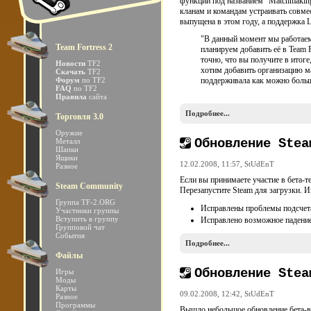
функции под названием "Matchmakin
кланам и командам устраивать совмест
выпущена в этом году, а поддержка L
"В данный момент мы работаем 
Team Fortress 2
планируем добавить её в Team 
точно, что вы получите в итог
Новости
TF2
хотим добавить организацию ма
Скачать
TF2
Форум
по TF2
поддерживала как можно больш
FAQ
по TF2
Правила
сайта
Подробнее...
Торговля 3.0
Оружие
Обновление Stea
Металл
Шапки
Ящики
12.02.2008, 11:57,
StUdEnT
Разное
Если вы принимаете участие в бета-т
Steam Community
Перезапустите Steam для загрузки. 
Группа TF-2.ORG
Исправлены проблемы подсчета
Участники группы
Вступить в группу
Исправлено возможное падение
Групповой чат
События
Подробнее...
Файлы
Обновление Stea
Игры
Моды
Карты
09.02.2008, 12:42,
StUdEnT
Разное
Программы
Вышло небольшое обновление бета-ве