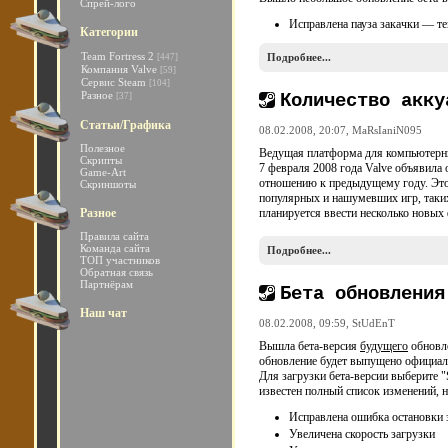
Спрей-лого
Исправлена пауза закачки — теп
Категории
Team Fortress 2
Подробнее...
[447]
Компания Valve
[59]
Сервис Steam
[104]
Разное
Количество акку
[37]
Статьи/Графика
08.02.2008, 20:07,
MaRsIaniN095
Полезное
Ведущая платформа для компьютерн
Скрипты
7 февраля 2008 года Valve объявила 
Game-Art
отношению к предыдущему году. Это
Скриншоты
популярных и нашумевших игр, таких,
Разное
планируется ввести несколько новых ф
Правила сайта
Команда сайта
Подробнее...
ТОП участников
Обратная связь
Партнёрам
Бета обновления
Наш чат
08.02.2008, 09:59,
StUdEnT
Вышла бета-версия
будущего
обновле
обновление будет выпущено официал
Для загрузки бета-версии выберите "St
известен полный список изменений, н
Исправлена ошибка остановки 
Увеличена скорость загрузки