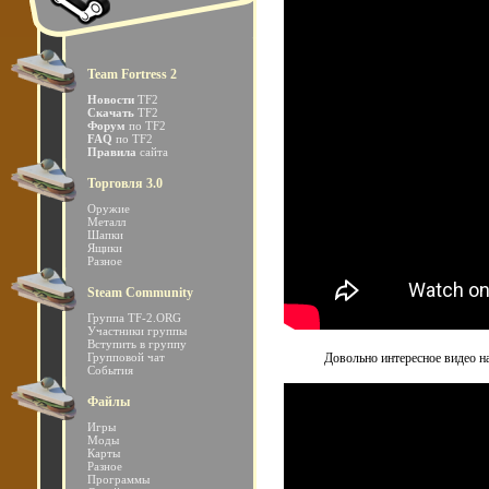
Team Fortress 2
Новости
TF2
Скачать
TF2
Форум
по TF2
FAQ
по TF2
Правила
сайта
Торговля 3.0
Оружие
Металл
Шапки
Ящики
Разное
Steam Community
Группа TF-2.ORG
Участники группы
Вступить в группу
Групповой чат
Довольно интересное видео на
События
Файлы
Игры
Моды
Карты
Разное
Программы