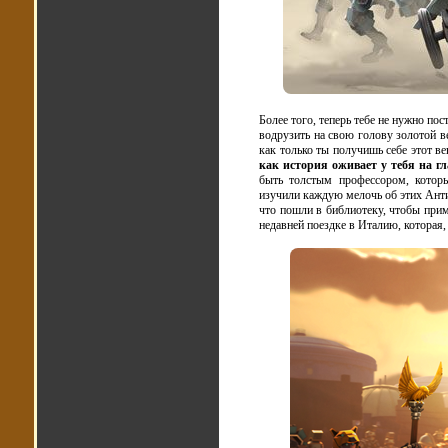
Более того, теперь тебе не нужно пос
водрузить на свою голову золотой ве
как только ты получишь себе этот ве
как история оживает у тебя на гл
быть толстым профессором, котор
изучили каждую мелочь об этих Анти
что пошли в библиотеку, чтобы прим
недавней поездке в Италию, которая,