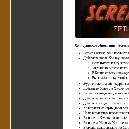
Хэллоуинское обновление - Scream 
Scream Fortress 2013 продлится
Добавлена новая Хэллоуинская 
Используйте книгу закли
Заклинания можно найти п
В Башне с часами находи
Выиграйте гонку, чтобы 
Журнал заклинаний подарен все
Добавлено более ста Хэллоуин
В список выпадения добавлен 
Добавлена возможность передел
Добавлен предмет Enchantment:
Хэллоуинские карты добавлены 
На хэллоуинских картах включ
Включены Хеллоуинские закли
Включена Mann vs Machine кар
Вклчены хэллоуинские необычн