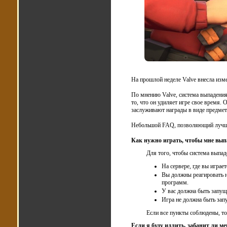
На прошлой неделе Valve внесла изм
По мнению Valve, система выпадения 
то, что он удиляет игре свое время. 
заслуживают награды в виде предмет
Небольшой FAQ, позволяющий лучше
Как нужно играть, чтобы мне вы
Для того, чтобы система выпа
На сервере, где вы играе
Вы должны реагировать н
программ.
У вас должна быть запущ
Игра не должна быть зап
Если все пункты соблюдены, то
Если я буду идлить, забанит ли м