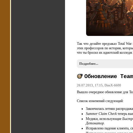
Так что делайте предзаказ Total Wa
этих профессоров по истории, котор
что ты бросил их идиотский колледж 
Подробнее...
Обновление Tea
26.07.2013, 17:15,
DimX-6600
Вышло очередное обновление для Tea
Список изменений следующий:
Закончилась летняя распродажа
Summer Claim Check
теперь вып
Медики, использующие
Быстр
Детонатор
.
Исправлено падение клиента, с