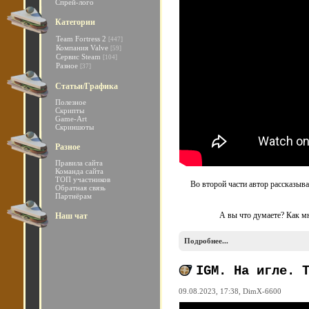
Спрей-лого
Категории
Team Fortress 2
[447]
Компания Valve
[59]
Сервис Steam
[104]
Разное
[37]
Статьи/Графика
Полезное
Скрипты
Game-Art
Скриншоты
Разное
Правила сайта
Команда сайта
ТОП участников
Во второй части автор рассказывае
Обратная связь
Партнёрам
А вы что думаете? Как мн
Наш чат
Подробнее...
IGM. На игле. 
09.08.2023, 17:38,
DimX-6600