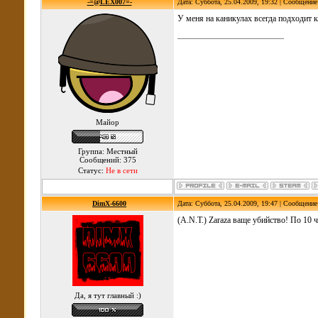
-=@LEX007=-
Дата: Суббота, 25.04.2009, 19:32 | Сообщени
У меня на каникулах всегда подходит к
Майор
Группа: Местный
Сообщений: 375
Статус:
Не в сети
DimX-6600
Дата: Суббота, 25.04.2009, 19:47 | Сообщени
(A.N.T.) Zaraza ваще убийство! По 10 ч
Да, я тут главный :)