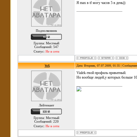
Я max в tf могу часов 5 в день))
Подполковник
Группа: Местный
Сообщений: 547
Статус:
Не в сети
VeX
Дата: Вторник, 07.07.2009, 01:35 | Сообщени
Vialek-твой профиль приватный.
Но вообще людей,у которых больше 100 
Лейтенант
Группа: Местный
Сообщений: 220
Статус:
Не в сети