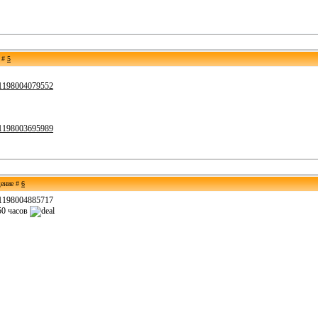
е #
5
561198004079552
561198003695989
щение #
6
561198004885717
750 часов