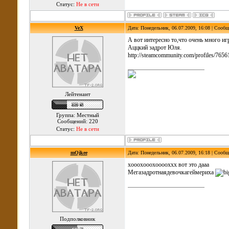
Статус:
Не в сети
VeX
Дата: Понедельник, 06.07.2009, 16:08 | Сооб
А вот интересно то,что очень много и
Аццкий задрот Юля.
http://steamcommunity.com/profiles/76
Лейтенант
Группа: Местный
Сообщений: 220
Статус:
Не в сети
mOjkee
Дата: Понедельник, 06.07.2009, 16:18 | Сооб
хооохооохооооххх вот это дааа
Мегазадротнаядевочкагеймериха
Подполковник