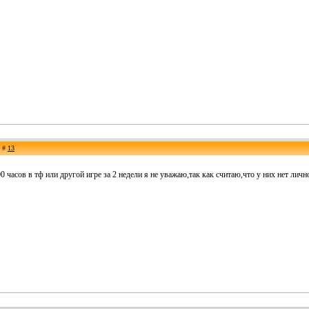
е #
13
часов в тф или другой игре за 2 недели я не уважаю,так как считаю,что у них нет лич