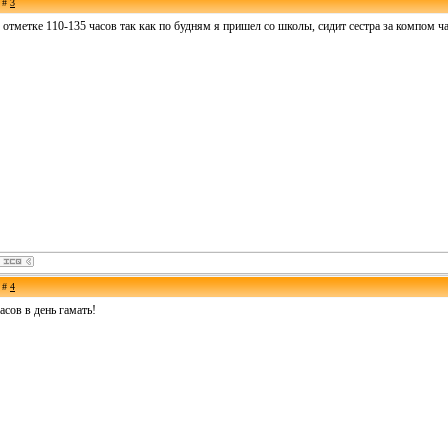
е #
3
 отметке 110-135 часов так как по будням я пришел со школы, сидит сестра за компом час
е #
4
асов в день гамать!