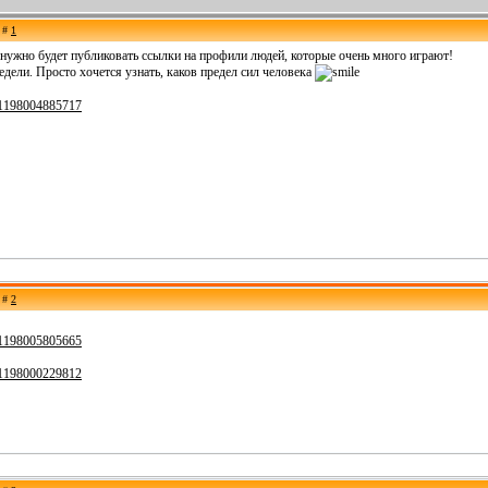
е #
1
й нужно будет публиковать ссылки на профили людей, которые очень много играют!
едели. Просто хочется узнать, каков предел сил человека
561198004885717
е #
2
561198005805665
561198000229812