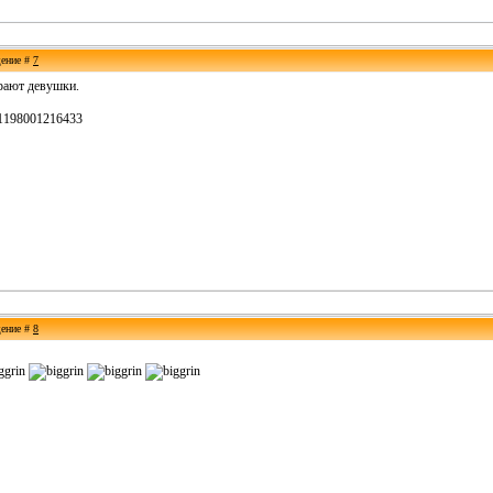
щение #
7
грают девушки.
561198001216433
щение #
8