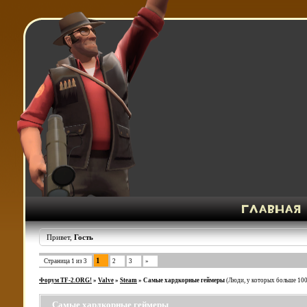
Привет,
Гость
1
Страница
1
из
3
2
3
»
Форум TF-2.ORG!
»
Valve
»
Steam
»
Самые хардкорные геймеры
(Люди, у которых больше 100 
Самые хардкорные геймеры