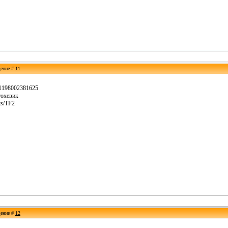
щение #
11
561198002381625
тохевик
ts/TF2
щение #
12