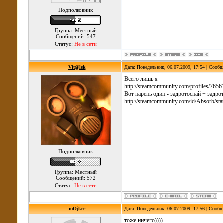
Подполковник
Группа: Местный
Сообщений: 547
Статус:
Не в сети
Vit@lek
Дата: Понедельник, 06.07.2009, 17:54 | Сооб
Всего лишь я
http://steamcommunity.com/profiles/76
Вот парень один - задротоспай + задро
http://steamcommunity.com/id/Absorb/sta
Подполковник
Группа: Местный
Сообщений: 572
Статус:
Не в сети
mOjkee
Дата: Понедельник, 06.07.2009, 17:56 | Сооб
тоже ничего))))