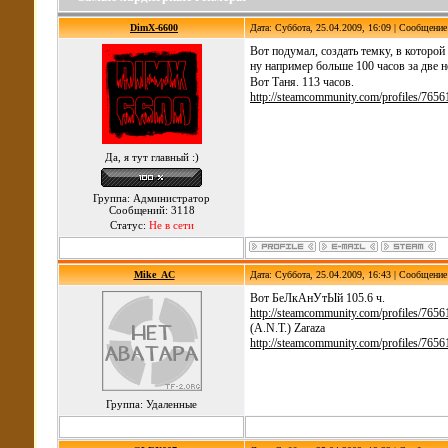
DimX-6600
Дата: Суббота, 25.04.2009, 16:09 | Сообщени
Вот подумал, создать темку, в которо
ну например больше 100 часов за две н
Вот Таня. 113 часов.
http://steamcommunity.com/profiles/76
Да, я тут главный :)
Группа: Администратор
Сообщений: 3118
Статус:
Не в сети
Mike_AC
Дата: Суббота, 25.04.2009, 16:43 | Сообщени
Вот БеЛкАнУтЫй 105.6 ч.
http://steamcommunity.com/profiles/76
(A.N.T.) Zaraza
http://steamcommunity.com/profiles/76
Группа: Удаленные