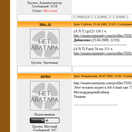
Группа: Администратор
Сообщений: 3118
Статус:
Не в сети
Mike_AC
Дата: Суббота, 25.04.2009, 22:03 | Сообщени
(A.N.T.) jp123 110.1 ч.
http://steamcommunity.com/profiles/76
Добавлено
(25.04.2009, 22:03)
---------------------------------------------
(A.N.T) Faust 54 rus 111 ч.
http://steamcommunity.com/profiles/76
Группа: Удаленные
mOjkee
Дата: Понедельник, 06.07.2009, 13:06 | Сооб
http://steamcommunity.com/profiles/76
Этот человек играет в left 4 dead уже 
Мегахардкорныйгеймер
Уважаю
Подполковник
Группа: Местный
Сообщений: 547