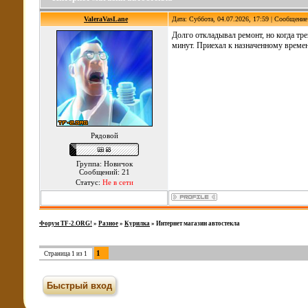
ValeraVasLane
Дата: Суббота, 04.07.2026, 17:59 | Сообщени
Долго откладывал ремонт, но когда тр
минут. Приехал к назначенному времен
Рядовой
Группа: Новичок
Сообщений: 21
Статус:
Не в сети
Форум TF-2.ORG!
»
Разное
»
Курилка
»
Интернет магазин автостекла
1
Страница
1
из
1