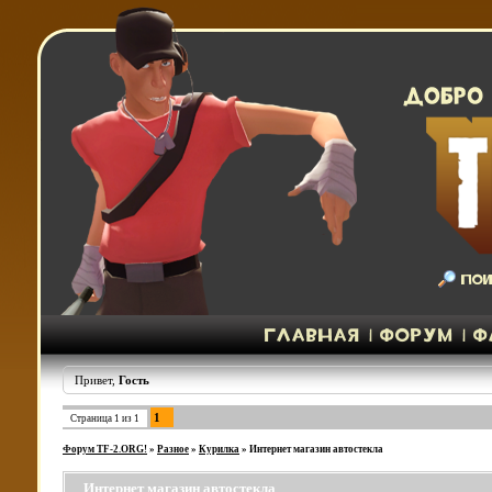
Привет,
Гость
1
Страница
1
из
1
Форум TF-2.ORG!
»
Разное
»
Курилка
»
Интернет магазин автостекла
Интернет магазин автостекла