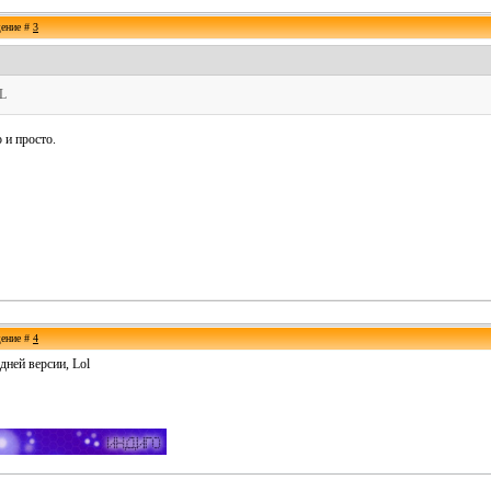
щение #
3
OL
 и просто.
щение #
4
дней версии, Lol