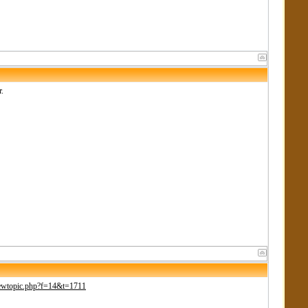
.
viewtopic.php?f=14&t=1711