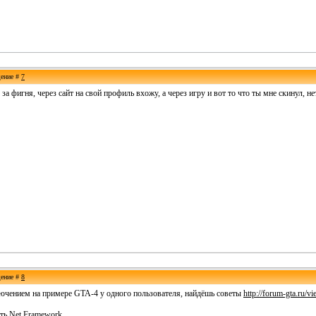
щение #
7
за фигня, через сайт на свой профиль вхожу, а через игру и вот то что ты мне скинул, нет
щение #
8
лючением на примере GTA-4 у одного пользователя, найдёшь советы
http://forum-gta.ru/
ть Net.Framework