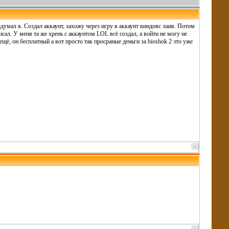
подумал я. Создал аккаунт, захожу через игру в аккаунт виндовс лаив. Потом
исал. У меня та же хрень с аккаунтом LOL всё создал, а войти не могу не
ещё, он бесплатный а вот просто так просраные деньги за bioshok 2 это уже