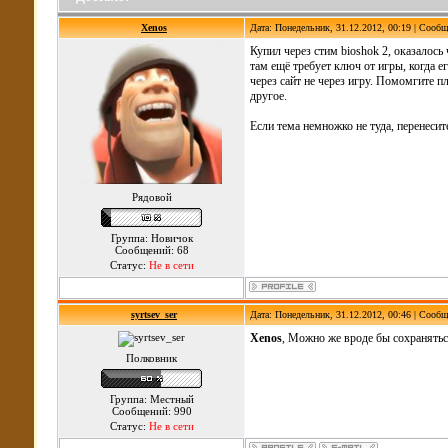
Xenos
Дата: Понедельник, 31.12.2012, 00:19 | Сооб
Купил через стим bioshok 2, оказалось 
там ещё требует ключ от игры, когда е
через сайт не через игру. Помомгите пл
другое.
Если тема немножко не туда, перенесите
Рядовой
Группа: Новичок
Сообщений: 68
Статус:
Не в сети
syrtsev_ser
Дата: Понедельник, 31.12.2012, 00:46 | Сооб
Xenos
, Можно же вроде бы сохранятьс
Полковник
Группа: Местный
Сообщений: 990
Статус:
Не в сети