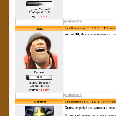
Группа: Местный
Сообщений: 560
Статус:
Не в сети
Xenos
Дата: Понедельник, 31.12.2012, 16:11 | Сооб
vadim1981
, Пфф я не понимаю что это 
Рядовой
Группа: Новичок
Сообщений: 68
Статус:
Не в сети
vadim1981
Дата: Понедельник, 31.12.2012, 17:40 | Сооб
Xenos
, попробуй все варианты с подк
Можно ещё посоветовать переустанови