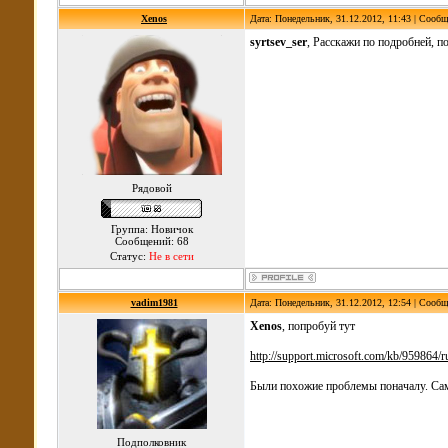
Xenos
Дата: Понедельник, 31.12.2012, 11:43 | Сооб
syrtsev_ser
, Расскажи по подробней, п
Рядовой
Группа: Новичок
Сообщений: 68
Статус:
Не в сети
vadim1981
Дата: Понедельник, 31.12.2012, 12:54 | Сооб
Xenos
, попробуй тут
http://support.microsoft.com/kb/959864/r
Были похожие проблемы поначалу. Сама
Подполковник