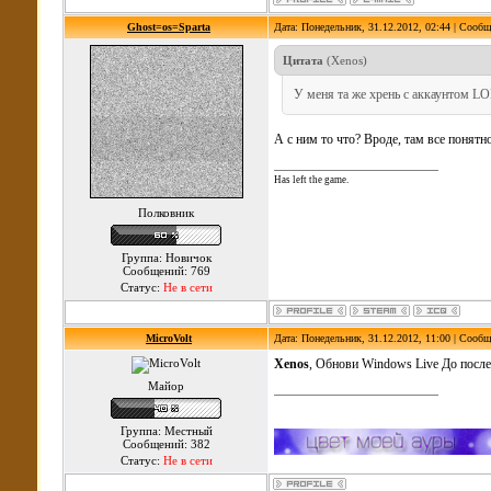
Ghost=os=Sparta
Дата: Понедельник, 31.12.2012, 02:44 | Сооб
Цитата
(
Xenos
)
У меня та же хрень с аккаунтом L
А с ним то что? Вроде, там все понятно
Has left the game.
Полковник
Группа: Новичок
Сообщений: 769
Статус:
Не в сети
MicroVolt
Дата: Понедельник, 31.12.2012, 11:00 | Сооб
Xenos
, Обнови Windows Live До после
Майор
Группа: Местный
Сообщений: 382
Статус:
Не в сети