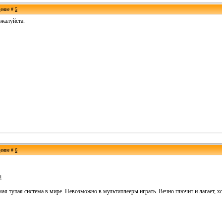
щение #
5
ожалуйста.
щение #
6
u
я тупая система в мире. Невозможно в мультиплееры играть. Вечно глючит и лагает, хо