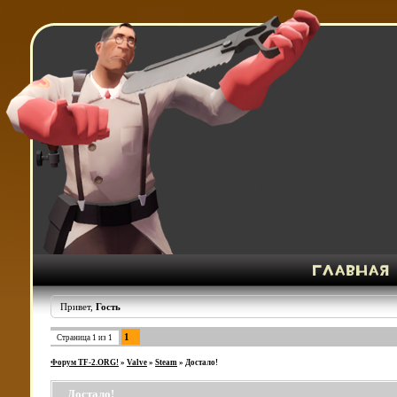
Привет,
Гость
1
Страница
1
из
1
Форум TF-2.ORG!
»
Valve
»
Steam
»
Достало!
Достало!