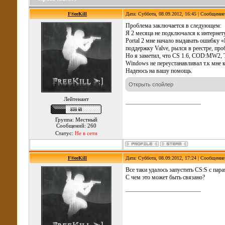
F®eeKill
Дата: Суббота, 08.09.2012, 16:45 | Сообщени
Проблема заключается в следующем:
Я 2 месяца не подключался к интернету
Portal 2 мне начало выдавать ошибку «
поддержку Valve, рылся в реестре, пр
Но я заметил, что CS 1.6, COD:MW2, T
Windows не переустанавливал т.к мне к
Надеюсь на вашу помощь.
Лейтенант
Группа: Местный
Сообщений: 260
Статус:
Не в сети
F®eeKill
Дата: Суббота, 08.09.2012, 17:24 | Сообщени
Все таки удалось запустить CS:S с пара
С чем это может быть связано?