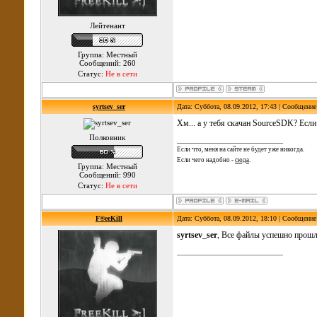
Лейтенант
Группа: Местный
Сообщений: 260
Статус:
Не в сети
syrtsev_ser
Дата: Суббота, 08.09.2012, 17:43 | Сообщени
Хм... а у тебя скачан SourceSDK? Если
Полковник
Если что, меня на сайте не будет уже никогда.
Если чего надобно -
сюда
.
Группа: Местный
Сообщений: 990
Статус:
Не в сети
F®eeKill
Дата: Суббота, 08.09.2012, 18:10 | Сообщени
syrtsev_ser
, Все файлы успешно прошл