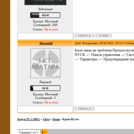
Лейтенант
Группа: Местный
Сообщений: 260
Статус:
Не в сети
MusculaR
Дата: Воскресенье, 09.09.2012, 19:14 | Сообщ
Была такая же проблема.Прошла после 
ПУСК --> Панель управления --> Сист
--> Параметры --> Предотвращение вы
Рядовой
Группа: Местный
Сообщений: 3
Статус:
Не в сети
Форум TF-2.ORG!
»
Valve
»
Steam
»
Краш hl2.exe
1
Страница
1
из
1