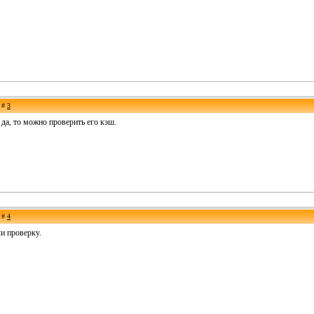
е #
3
 да, то можно проверить его кэш.
е #
4
и проверку.