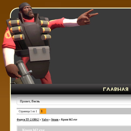
Привет,
Гость
1
Страница
1
из
1
Форум TF-2.ORG!
»
Valve
»
Steam
»
Краш hl2.exe
Краш hl2.exe