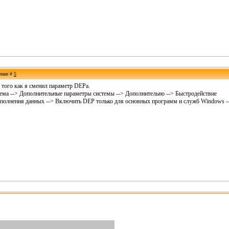
ение #
5
того как я сменил параметр DEPа.
ема --> Дополнительные параметры системы --> Дополнительно --> Быстродействие
полнения данных --> Включить DEP только для основных программ и служб Windows --