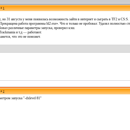
е #
1
, но 31 августа у меня появилась возможность зайти в интернет и сыграть в TF2 и СS:S. 
Прекращена работа программы hl2.exe». Что я только не пробовал: Удалял полностью сти
обовал различные параметры запуска, проверял кэш.
rackmania и т.д — работают.
ажется, что это не поможет.
е #
2
метром запуска "-dxlevel 81"