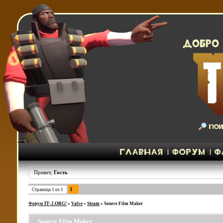
Привет,
Гость
1
Страница
1
из
1
Форум TF-2.ORG!
»
Valve
»
Steam
»
Source Film Maker
Source Film Maker