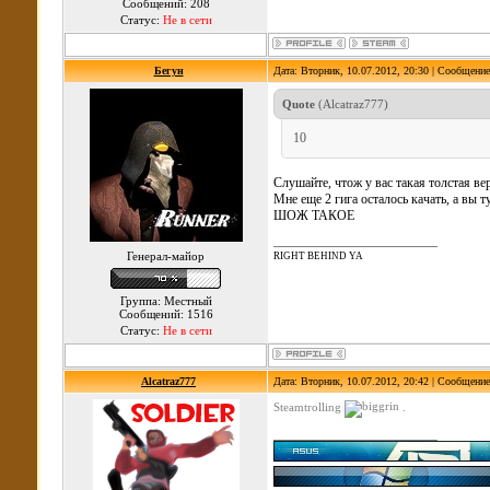
Сообщений: 208
Статус:
Не в сети
Бегун
Дата: Вторник, 10.07.2012, 20:30 | Сообщени
Quote
(
Alcatraz777
)
10
Слушайте, чтож у вас такая толстая ве
Мне еще 2 гига осталось качать, а вы ту
ШОЖ ТАКОЕ
Генерал-майор
RIGHT BEHIND YA
Группа: Местный
Сообщений: 1516
Статус:
Не в сети
Alcatraz777
Дата: Вторник, 10.07.2012, 20:42 | Сообщени
Steamtrolling
.