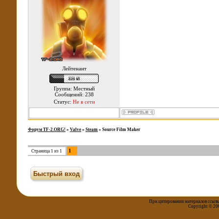
Лейтенант
Группа: Местный
Сообщений: 238
Статус:
Не в сети
Форум TF-2.ORG!
»
Valve
»
Steam
»
Source Film Maker
1
Страница
1
из
1
При цитировании материалов ссылка
Copyright © 20