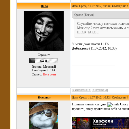
Ruha
Дата: Среда, 11.07.2012, 10:38 | Сообщение #
Quote
(
Бегун
)
Слушайте, чтож у вас такая толстая
Мне еще 2 гига осталось качать, а в
ШОЖ ТАКОЕ
У меня даже почти 11 Гб.
Добавлено
(11.07.2012, 10:38)
---------------------------------------------
Сержант
Группа: Местный
Сообщений: 114
Статус:
Не в сети
Психопат
Дата: Среда, 11.07.2012, 10:52 | Сообщение #
Пришел инвайт сегодня
Сижу к
прожить, сижу проклинаю себя за скач