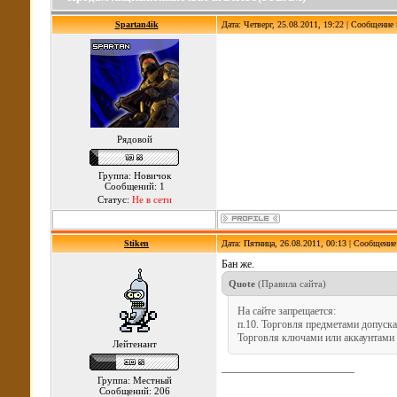
Spartan4ik
Дата: Четверг, 25.08.2011, 19:22 | Сообщение
Рядовой
Группа: Новичок
Сообщений: 1
Статус:
Не в сети
Stiken
Дата: Пятница, 26.08.2011, 00:13 | Сообщени
Бан же.
Quote
(
Правила сайта
)
На сайте запрещается:
п.10. Торговля предметами допуска
Торговля ключами или аккаунтами 
Лейтенант
Группа: Местный
Сообщений: 206