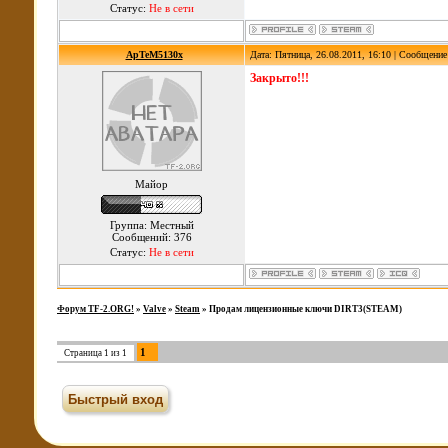
Статус:
Не в сети
ApTeM5130x
Дата: Пятница, 26.08.2011, 16:10 | Сообщени
Закрыто!!!
Майор
Группа: Местный
Сообщений: 376
Статус:
Не в сети
Форум TF-2.ORG!
»
Valve
»
Steam
»
Продам лицензионные ключи DIRT3(STEAM)
1
Страница
1
из
1