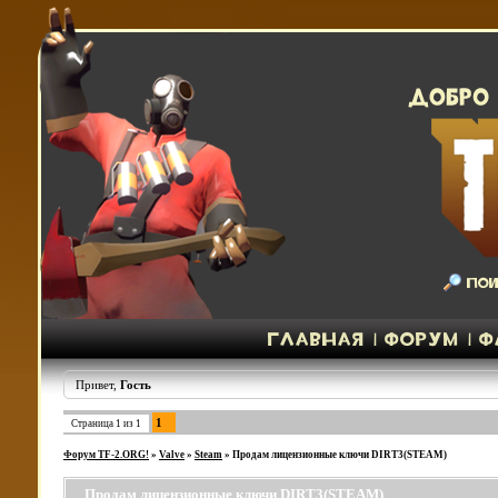
Привет,
Гость
1
Страница
1
из
1
Форум TF-2.ORG!
»
Valve
»
Steam
»
Продам лицензионные ключи DIRT3(STEAM)
Продам лицензионные ключи DIRT3(STEAM)