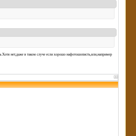
ь.Хотя нет,даже в таком случе если хорошо нафотошописть,или,например