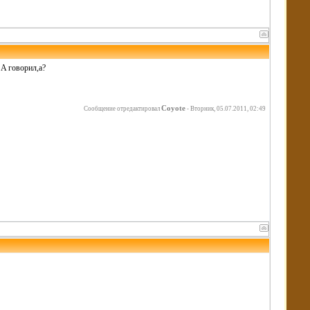
SA говорил,а?
Coyote
Сообщение отредактировал
-
Вторник, 05.07.2011, 02:49