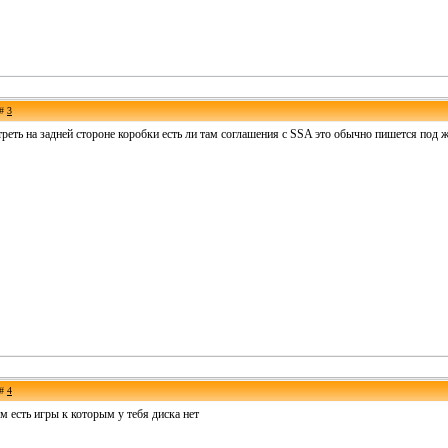
 #
3
реть на задней стороне коробки есть ли там соглашения с SSA это обычно пишется под 
 #
4
ом есть игры к которым у тебя диска нет