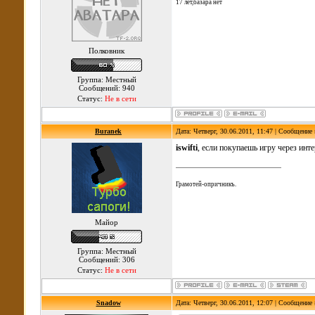
17 лет,базара нет
Полковник
Группа: Местный
Сообщений: 940
Статус:
Не в сети
Buranek
Дата: Четверг, 30.06.2011, 11:47 | Сообщение
iswifti
, если покупаешь игру через инт
Грамотей-опричникъ.
Майор
Группа: Местный
Сообщений: 306
Статус:
Не в сети
Snadow
Дата: Четверг, 30.06.2011, 12:07 | Сообщение