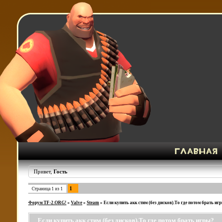
Привет,
Гость
1
Страница
1
из
1
Форум TF-2.ORG!
»
Valve
»
Steam
»
Если купить акк стим (без дисков).То где потом брать иг
Если купить акк стим (без дисков).То где потом брать игры?