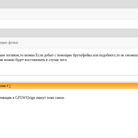
ощью фотки.
нным логином,то можно.Если добыт с помощью брута/фейка или подобного,то не сможеш
ак можно будет восстановить в случае чего.
щение #
7
активация в GFLW/Orign пишут тоже самое.