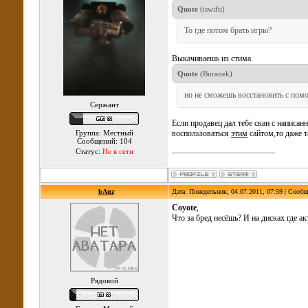
Quote
(
iswifti
)
То где потом брать игры?
Выкачиваешь из стима.
Quote
(
Buranek
)
но не сможешь восстановить с пом
Сержант
Если продавец дал тебе скан с написа
Группа: Местный
воспользоваться
этим
сайтом,то даже т
Сообщений: 104
Статус:
Не в сети
bAnz
Дата: Понедельник, 04.07.2011, 07:59 | Сооб
Coyote
,
Что за бред несёшь? И на дисках где 
Рядовой