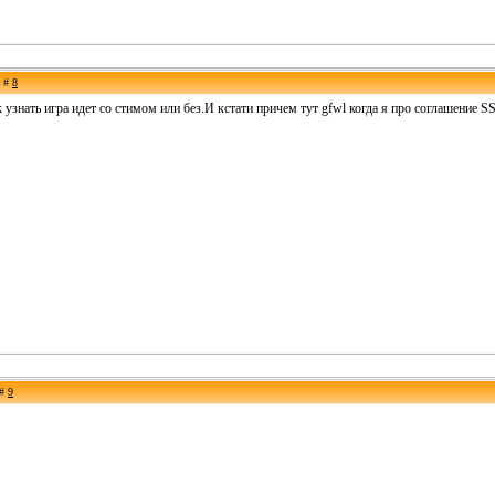
е #
8
 узнать игра идет со стимом или без.И кстати причем тут gfwl когда я про соглашение S
 #
9