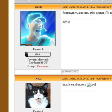
iswifti
Дата: Среда, 29.06.2011, 11:52 | Сообщение #
Если купить акк стим (без дисков).То г
BONK!
Рядовой
Группа: Местный
Сообщений: 33
Статус:
Не в сети
KeDa
Дата: Среда, 29.06.2011, 12:14 | Сообщение #
http://steambuy.com
Рядовой