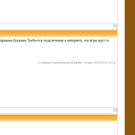
жирными буквами Требуется подключение к интернету, эти игры идут со
Coyote
Сообщение отредактировал
-
Четверг, 30.06.2011, 02:53