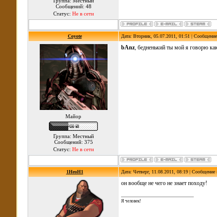
Группа: Местный
Сообщений: 48
Статус:
Не в сети
Coyote
Дата: Вторник, 05.07.2011, 01:51 | Сообщени
bAnz
, бедненький ты мой я говорю как
Майор
Группа: Местный
Сообщений: 375
Статус:
Не в сети
1HeoH1
Дата: Четверг, 11.08.2011, 08:19 | Сообщение
он вообще не чего не знает походу!
Я человек!