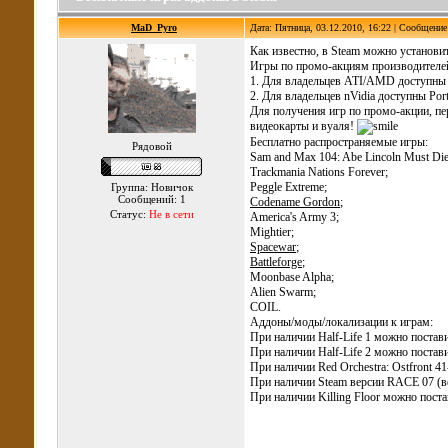
MaD_Pyro
Дата: Пятница, 03.12.2010, 16:22 | Сообщени
Как известно, в Steam можно установит
Игры по промо-акциям производителей
1. Для владельцев ATI/AMD доступны Hal
2. Для владельцев nVidia доступны Portal
Для получения игр по промо-акции, п
видеокарты и вуаля!
Бесплатно распространяемые игры:
Рядовой
Sam and Max 104: Abe Lincoln Must Die
Trackmania Nations Forever;
Peggle Extreme;
Группа: Новичок
Сообщений: 1
Codename Gordon
;
Статус:
Не в сети
America's Army 3;
Mightier;
Spacewar
;
Battleforge
;
Moonbase Alpha;
Alien Swarm;
COIL.
Аддоны/моды/локализации к играм:
При наличии Half-Life 1 можно поставит
При наличии Half-Life 2 можно поставит
При наличии Red Orchestra: Ostfront 4
При наличии Steam версии RACE 07 (ве
При наличии Killing Floor можно постав