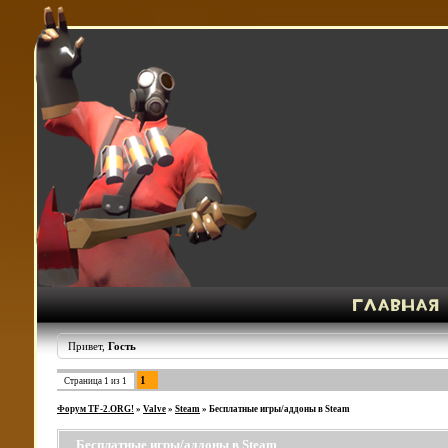
Привет,
Гость
1
Страница
1
из
1
Форум TF-2.ORG!
»
Valve
»
Steam
»
Бесплатные игры/аддоны в Steam
Бесплатные игры/аддоны в Steam