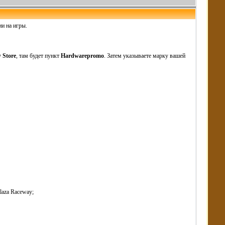
ии на игры.
у
Store
, там будет пункт
Hardwarepromo
. Затем указываете марку вашей
laza Raceway;