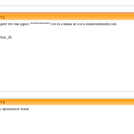
е #
2
идите что там адресс ***********.vov.ru а никак не www.steamcommunity.com.
Nick_28.
е #
3
зу пропалился чувак