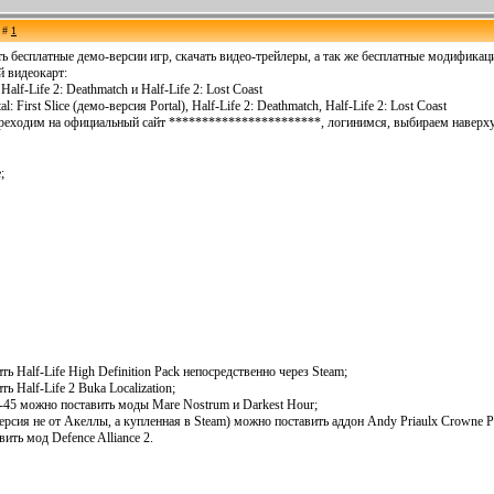
е #
1
ь бесплатные демо-версии игр, скачать видео-трейлеры, а так же бесплатные модификац
 видеокарт:
f-Life 2: Deathmatch и Half-Life 2: Lost Coast
: First Slice (демо-версия Portal), Half-Life 2: Deathmatch, Half-Life 2: Lost Coast
ереходим на официальный сайт ***********************, логинимся, выбираем наверх
;
ь Half-Life High Definition Pack непосредственно через Steam;
ь Half-Life 2 Buka Localization;
1-45 можно поставить моды Mare Nostrum и Darkest Hour;
рсия не от Акеллы, а купленная в Steam) можно поставить аддон Andy Priaulx Crowne P
ить мод Defence Alliance 2.