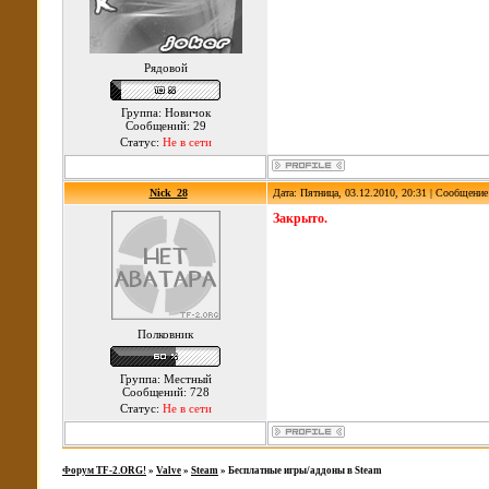
Рядовой
Группа: Новичок
Сообщений: 29
Статус:
Не в сети
Nick_28
Дата: Пятница, 03.12.2010, 20:31 | Сообщени
Закрыто.
Полковник
Группа: Местный
Сообщений: 728
Статус:
Не в сети
Форум TF-2.ORG!
»
Valve
»
Steam
»
Бесплатные игры/аддоны в Steam