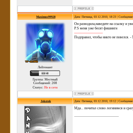
Maximus99928
Дата: Пятница, 03.12.2010, 18:23 | Сообщени
Он разводила,наведите на ссылку и ув
P.S меня уже бесят фишинги
------------------------
Подправил, чтобы никто не повелся. - 
Лейтенант
Группа: Местный
Сообщений: 208
Статус:
Не в сети
Jokerok
Дата: Пятница, 03.12.2010, 19:12 | Сообщени
Мда... почитал слово логинимся и сра