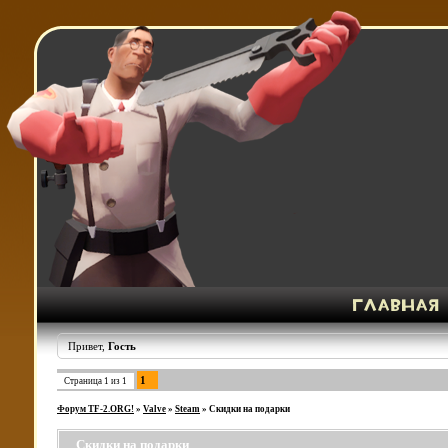
Привет,
Гость
1
Страница
1
из
1
Форум TF-2.ORG!
»
Valve
»
Steam
»
Скидки на подарки
Скидки на подарки