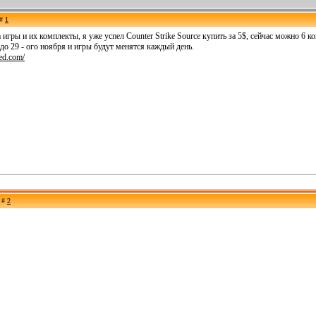
 #
1
игры и их комплекты, я уже успел Counter Strike Source купить за 5$, сейчас можно 6 ко
до 29 - ого ноября и игры будут менятся каждый день.
red.com/
е #
2