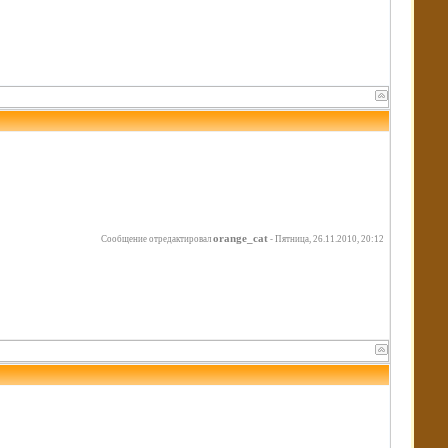
orange_cat
Сообщение отредактировал
-
Пятница, 26.11.2010, 20:12