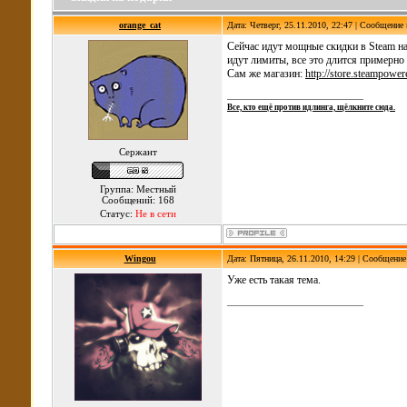
orange_cat
Дата: Четверг, 25.11.2010, 22:47 | Сообщение
Сейчас идут мощные скидки в Steam на 
идут лимиты, все это длится примерно 
Сам же магазин:
http://store.steampowe
Все, кто ещё против идлинга, щёлкните сюда.
Сержант
Группа: Местный
Сообщений: 168
Статус:
Не в сети
Wingou
Дата: Пятница, 26.11.2010, 14:29 | Сообщени
Уже есть такая тема.