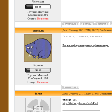
Лейтенант
Группа: Местный
Сообщений: 286
Статус:
Не в сети
orange_cat
Дата: Пятница, 26.11.2010, 20:12 | Сообщени
Если есть, то покажи, я не видел.
Все, кто ещё против идлинга, щёлкните сюда.
Сержант
Группа: Местный
Сообщений: 168
Статус:
Не в сети
ibAnz
Дата: Суббота, 27.11.2010, 01:05 | Сообщени
orange_cat
,
http://tf-2.org/forum/5-5145-1