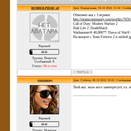
REMBER-PIDAR_xD
Дата: Понедельник, 04.10.2010, 21:34 | Сооб
Обменяю акк с 3 играми:
http://steamcommunity.com/profiles/765
Call of Duty: Modern Warfare 2
Half-Life 2: DeathMatch
Warhammer® 40,000™: Dawn of War® 
На аккаунт с Team Fortress 2 и любой 
Рядовой
Группа: Новичок
Сообщений: 8
Статус:
Не в сети
vrussianspy
Дата: Суббота, 09.10.2010, 03:02 | Сообщени
Твой акк. мало кого заинтересует, т.к.
Рядовой
Группа: Новичок