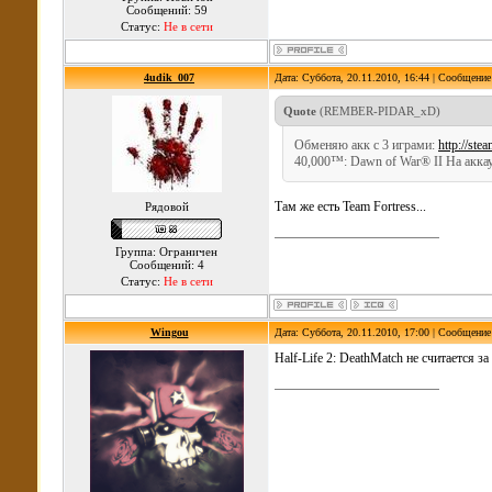
Сообщений: 59
Статус:
Не в сети
4udik_007
Дата: Суббота, 20.11.2010, 16:44 | Сообщени
Quote
(
REMBER-PIDAR_xD
)
Обменяю акк с 3 играми:
http://st
40,000™: Dawn of War® II На аккау
Там же есть Team Fortress...
Рядовой
Группа: Ограничен
Сообщений: 4
Статус:
Не в сети
Wingou
Дата: Суббота, 20.11.2010, 17:00 | Сообщени
Half-Life 2: DeathMatch не считается за