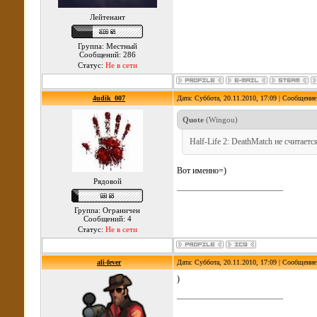
Лейтенант
Группа: Местный
Сообщений: 286
Статус:
Не в сети
4udik_007
Дата: Суббота, 20.11.2010, 17:09 | Сообщени
Quote
(
Wingou
)
Half-Life 2: DeathMatch не считается
Вот именно=)
Рядовой
Группа: Ограничен
Сообщений: 4
Статус:
Не в сети
ali-fever
Дата: Суббота, 20.11.2010, 17:09 | Сообщени
)