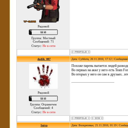
Рядовой
Группа: Местный
Сообщений: 71
Статус:
Не в сети
4udik_007
Дата: Суббота, 20.11.2010, 17:12 | Сообщени
Похоже парень пытается людей разводи
Во первых на акке у него есть Team For
Во вторых у него он сам в друзьях...вт
Рядовой
Группа: Ограничен
Сообщений: 4
Статус:
Не в сети
Serva
Дата: Воскресенье, 21.11.2010, 01:19 | Сообщ