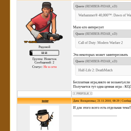
Quote
(
REMBER-PIDAR_xD
)
Warhammer® 40,000™: Dawn of Wa
Мало кто интересует
Quote
(
REMBER-PIDAR_xD
)
Call of Duty: Modern Warfare 2
Рядовой
Эта некоторых может заинтересовать
Группа: Новичок
Quote
(
REMBER-PIDAR_xD
)
Сообщений: 2
Статус:
Не в сети
Half-Life 2: DeathMatch
Бесплатная игра,никто не возьмет,если
Получается тут одна ценная игра - К
toster
Дата: Воскресенье, 21.11.2010, 08:29 | Сообщ
И для этого всего есть отдельная тем