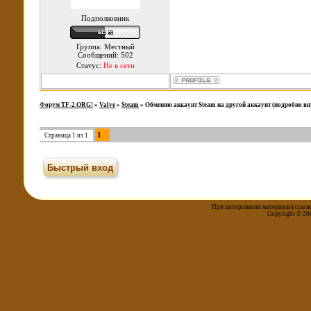
Подполковник
Группа: Местный
Сообщений: 502
Статус:
Не в сети
Форум TF-2.ORG!
»
Valve
»
Steam
»
Обменяю аккаунт Steam на другой аккаунт (подробно вн
1
Страница
1
из
1
При цитировании материалов ссылка
Copyright © 20