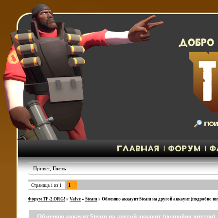
Привет,
Гость
1
Страница
1
из
1
Форум TF-2.ORG!
»
Valve
»
Steam
»
Обменяю аккаунт Steam на другой аккаунт (подробно вн
Обменяю аккаунт Steam на другой аккаунт (подробно внутри)