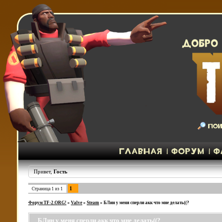
Привет,
Гость
1
Страница
1
из
1
Форум TF-2.ORG!
»
Valve
»
Steam
»
БЛин у меня сперли акк что мне делать((?
БЛин у меня сперли акк что мне делать((?