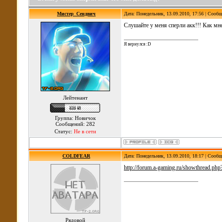
Мистер_Сендвич
Дата: Понедельник, 13.09.2010, 17:56 | Сооб
Слушайте у меня сперли акк!!! Как мн
Я вернулся :D
Лейтенант
Группа: Новичок
Сообщений: 282
Статус:
Не в сети
COLDFEAR
Дата: Понедельник, 13.09.2010, 18:17 | Сооб
http://forum.a-gaming.ru/showthread.ph
Рядовой