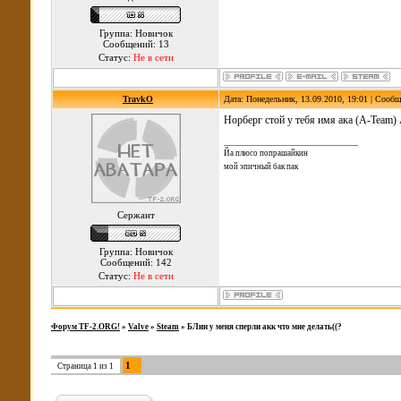
Группа: Новичок
Сообщений: 13
Статус:
Не в сети
TravkO
Дата: Понедельник, 13.09.2010, 19:01 | Сооб
Норберг стой у тебя имя ака (A-Team) 
Йа плюсо попрашайкин
мой эпичный бак пак
Сержант
Группа: Новичок
Сообщений: 142
Статус:
Не в сети
Форум TF-2.ORG!
»
Valve
»
Steam
»
БЛин у меня сперли акк что мне делать((?
1
Страница
1
из
1