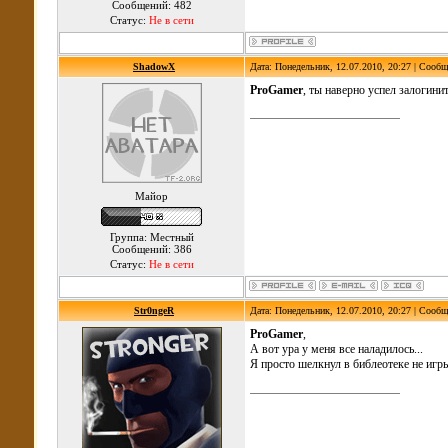
Сообщений: 482
Статус:
Не в сети
ShadowX
Дата: Понедельник, 12.07.2010, 20:27 | Сооб
ProGamer
, ты наверно успел залогини
Майор
Группа: Местный
Сообщений: 386
Статус:
Не в сети
Str0ngeR
Дата: Понедельник, 12.07.2010, 20:27 | Сооб
ProGamer
,
А вот ура у меня все наладилось...
Я просто шелкнул в библеотеке не игр