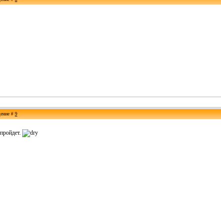
щение #
9
 пройдет.