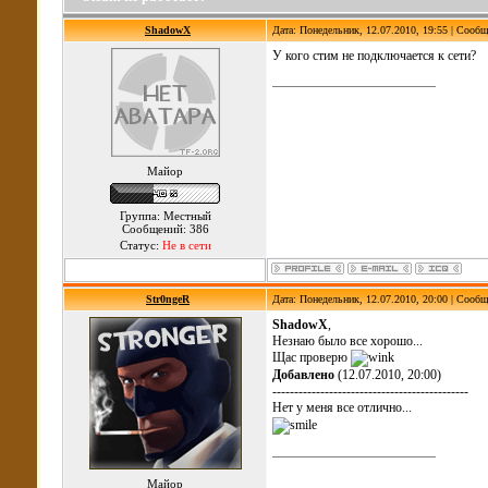
ShadowX
Дата: Понедельник, 12.07.2010, 19:55 | Сооб
У кого стим не подключается к сети?
Майор
Группа: Местный
Сообщений: 386
Статус:
Не в сети
Str0ngeR
Дата: Понедельник, 12.07.2010, 20:00 | Сооб
ShadowX
,
Незнаю было все хорошо...
Щас проверю
Добавлено
(12.07.2010, 20:00)
---------------------------------------------
Нет у меня все отлично...
Майор