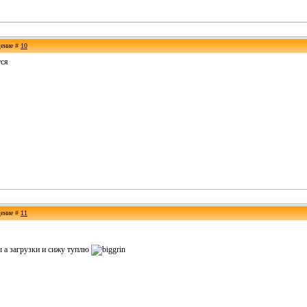
щение #
10
тся
щение #
11
ы а загрузки и сижу туплю