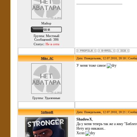
Майор
Группа: Местный
Сообщений: 386
Статус:
Не в сети
Mike_AC
Дата: Понедельник, 12.07.2010, 20:18 | Сооб
У меня тоже самое
Группа: Удаленные
Str0ngeR
Дата: Понедельник, 12.07.2010, 20:21 | Сооб
ShadowX
,
Да у меня теперь так же а жму "Библео
Нету игр никаких..
Хелп