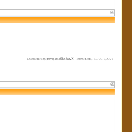
ShadowX
Сообщение отредактировал
-
Понедельник, 12.07.2010, 20:28