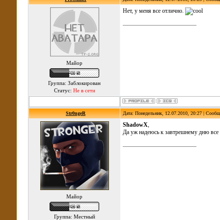
Нет, у меня все отлично.
Майор
Группа: Заблокирован
Статус:
Не в сети
Str0ngeR
Дата: Понедельник, 12.07.2010, 20:27 | Сооб
ShadowX
,
Да уж надеюсь к завтрешнему дню все
Майор
Группа: Местный