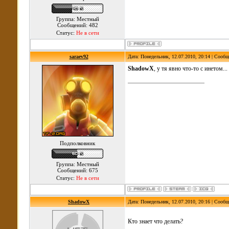
Группа: Местный
Сообщений: 482
Статус:
Не в сети
saraev92
Дата: Понедельник, 12.07.2010, 20:14 | Сооб
ShadowX
, у тя явно что-то с инетом...
Подполковник
Группа: Местный
Сообщений: 675
Статус:
Не в сети
ShadowX
Дата: Понедельник, 12.07.2010, 20:16 | Сооб
Кто знает что делать?