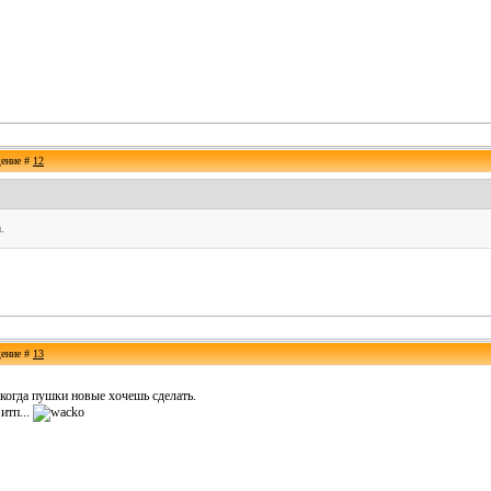
щение #
12
.
щение #
13
 когда пушки новые хочешь сделать.
итп...