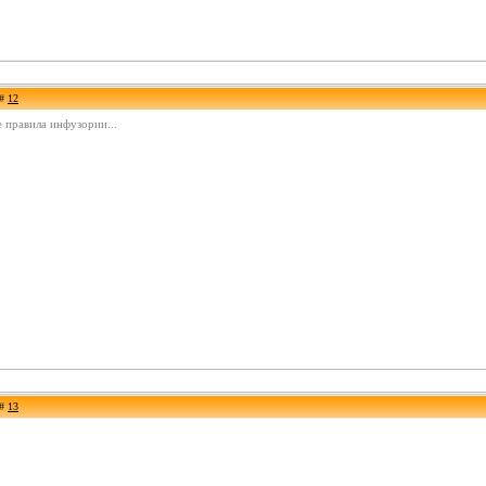
 #
12
 правила инфузории...
 #
13