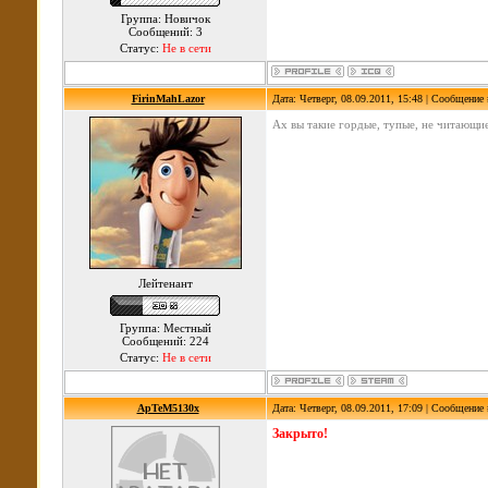
Группа: Новичок
Сообщений: 3
Статус:
Не в сети
FirinMahLazor
Дата: Четверг, 08.09.2011, 15:48 | Сообщение
Ах вы такие гордые, тупые, не читающие
Лейтенант
Группа: Местный
Сообщений: 224
Статус:
Не в сети
ApTeM5130x
Дата: Четверг, 08.09.2011, 17:09 | Сообщение
Закрыто!