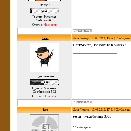
Рядовой
Группа: Новичок
Сообщений: 9
Статус:
Не в сети
toster
Дата: Четверг, 17.06.2010, 15:54 | Сообщение
DarkSektor
, Это сколько в рублях?
Подполковник
Группа: Местный
Сообщений: 502
Статус:
Не в сети
4удо
Дата: Четверг, 17.06.2010, 17:01 | Сообщение
toster
, чутка больше 300р
17 лет,базара нет