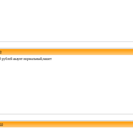
9
70 рублей акаунт нормальный,пашет
10