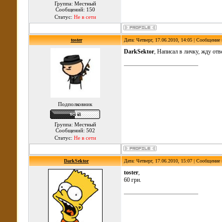
Группа: Местный
Сообщений: 150
Статус:
Не в сети
toster
Дата: Четверг, 17.06.2010, 14:05 | Сообщение
DarkSektor
, Написал в личку, жду отв
Подполковник
Группа: Местный
Сообщений: 502
Статус:
Не в сети
DarkSektor
Дата: Четверг, 17.06.2010, 15:07 | Сообщение
toster
,
60 грн.