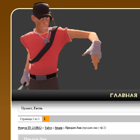
Привет,
Гость
1
Страница
1
из
1
Форум TF-2.ORG!
»
Valve
»
Steam
»
Продам Акк
(продаю акк с тф 2)
Продам Акк