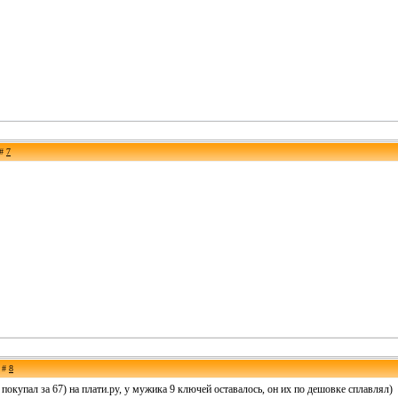
 #
7
е #
8
 покупал за 67) на плати.ру, у мужика 9 ключей оставалось, он их по дешовке сплавлял)