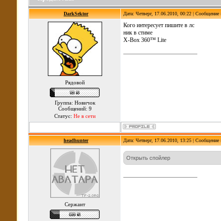
DarkSektor
Дата: Четверг, 17.06.2010, 00:22 | Сообщение
Кого интересует пишите в лс
ник в стиме
X-Box 360™ Lite
Рядовой
Группа: Новичок
Сообщений: 9
Статус:
Не в сети
headhunter
Дата: Четверг, 17.06.2010, 13:25 | Сообщение
Сержант