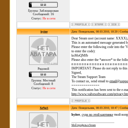
Группа: Заблокирован
Сообщений: 16
Статус:
Не в сети
hyiter
Дата: Понедельник, 08.03.2010, 18:20 | Сооб
Dear Steam user (account name: XXXX),
This is an automated message generated b
Please enter the following code into the '
to enter the code):
ksMoQMfb
Please also enter the *answer* to the foll
п п п п п п я п п п п я я п п я п я п п п п
IMPORTANT: Please do not reply to this m
Рядовой
Signed,
The Steam Support Team
Группа: Местный
To contact us, send email to
email@suppo
Сообщений: 8
==============
Статус:
Не в сети
This notification has been sent to the e-
http://www.valvesoftware.com/privacy.ht
XeNuS
Дата: Понедельник, 08.03.2010, 18:47 | Сооб
hyiter
,
судя по этой картинке
твой вопр
Мой профиль в Steam