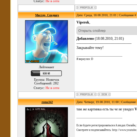
Статус:
Не в сети
Мистер_Сендвич
Дата: Среда, 18.08.2010, 21:01 | Сообщение #
Viperok
,
Добавлено
(18.08.2010, 21:01)
---------------------------------------------
Закрывайте тему!
Я вернулся :D
Лейтенант
Группа: Новичок
Сообщений: 282
Статус:
Не в сети
roma342
Дата: Четверг, 19.08.2010, 11:00 | Сообщение
там же картинка есть ты че не увидел
V
Если будете регистрироваться в Аллодах Онлайн, 
Смотрите и подписывайтесь: http://www.youtube