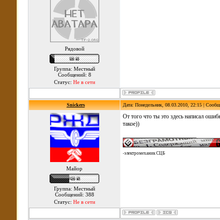
Рядовой
Группа: Местный
Сообщений: 8
Статус:
Не в сети
Snickers
Дата: Понедельник, 08.03.2010, 22:15 | Сооб
От того что ты это здесь написал ошиб
такое))
-электромеханик СЦБ
Майор
Группа: Местный
Сообщений: 388
Статус:
Не в сети