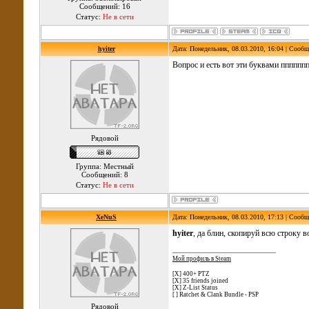
Сообщений: 16
Статус:
Не в сети
hyiter
Дата: Понедельник, 08.03.2010, 16:04 | Сооб
Вопрос и есть вот эти буквами пппппп
Рядовой
Группа: Местный
Сообщений: 8
Статус:
Не в сети
XeNuS
Дата: Понедельник, 08.03.2010, 17:13 | Сооб
hyiter
, да блин, скопируй всю строку в
Мой профиль в Steam
[X] 400+ PTZ
[X] 35 friends joined
[X] Z-List Status
[ ] Ratchet & Clank Bundle - PSP
Рядовой