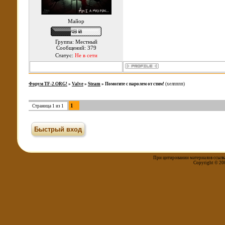
Майор
Группа: Местный
Сообщений: 379
Статус:
Не в сети
Форум TF-2.ORG!
»
Valve
»
Steam
»
Помогите с паролем от стим!
(хелпппп)
1
Страница
1
из
1
При цитировании материалов ссылка
Copyright © 20