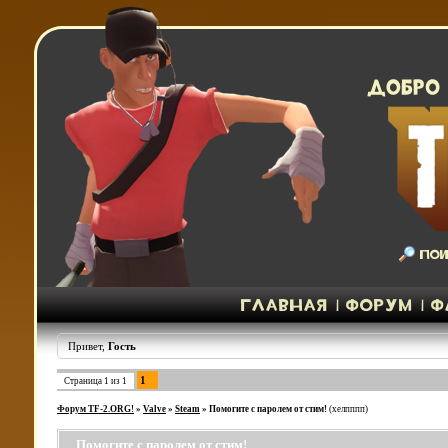
Привет,
Гость
1
Страница
1
из
1
Форум TF-2.ORG!
»
Valve
»
Steam
»
Помогите с паролем от стим!
(хелпппп)
Помогите с паролем от стим!