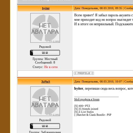
hyiter
Дата: Понедельник, 08.03.2010, 09:35 | Сооб
Всем привет! Я забыл пароль акуанта 
мне приходит код но вопрос выглядит так 
И в итоге он непрвильный. Подскажите
Рядовой
Группа: Местный
Сообщений: 8
Статус:
Не в сети
XeNuS
Дата: Понедельник, 08.03.2010, 10:07 | Сооб
hyiter
, перепиши сюда весь вопрос, ко
Мой профиль в Steam
[X] 400+ PTZ
[X] 35 friends joined
[X] Z-List Status
[ ] Ratchet & Clank Bundle - PSP
Рядовой
Группа: Заблокирован