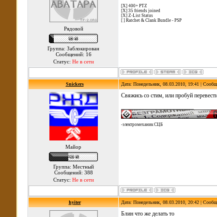
[X] 400+ PTZ
[X] 35 friends joined
[X] Z-List Status
[ ] Ratchet & Clank Bundle - PSP
Рядовой
Группа: Заблокирован
Сообщений: 16
Статус:
Не в сети
Snickers
Дата: Понедельник, 08.03.2010, 19:41 | Сооб
Свяжись со стим, или пробуй перевести
-электромеханик СЦБ
Майор
Группа: Местный
Сообщений: 388
Статус:
Не в сети
hyiter
Дата: Понедельник, 08.03.2010, 20:42 | Сооб
Блин что же делать то