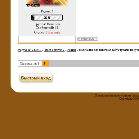
Рядовой
Группа: Новичок
Сообщений: 11
Статус:
Не в сети
Форум TF-2.ORG!
»
Team Fortress 2
»
Разное
»
Подсказка для новичков сайт с ценами на рус
1
Страница
1
из
1
При цитировании материалов ссылка
Copyright © 20