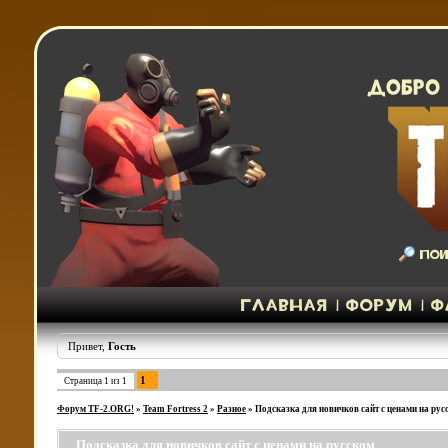
Привет,
Гость
1
Страница
1
из
1
Форум TF-2.ORG!
»
Team Fortress 2
»
Разное
»
Подсказка для новичков сайт с ценами на рус
Подсказка для новичков сайт с ценами на русском