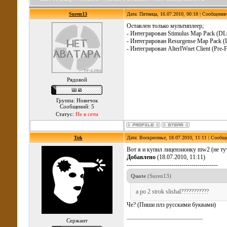
Suren13
Дата: Пятница, 16.07.2010, 00:18 | Сообщени
Оставлен только мультиплеер;
- Интегрирован Stimulus Map Pack (DL
- Интегрирован Resurgense Map Pack (
- Интегрирован AlterIWnet Client (Pre-Fi
Рядовой
Группа: Новичок
Сообщений: 5
Статус:
Не в сети
Tok
Дата: Воскресенье, 18.07.2010, 11:11 | Сообщ
Вот я и купил лицензионку mw2 (не тут 
Добавлено
(18.07.2010, 11:11)
---------------------------------------------
Quote
(
Suren13
)
a po 2 strok slishal???????????
Че? (Пиши плз русскими буквами)
Сержант