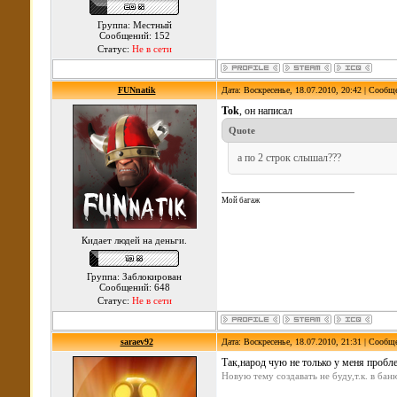
Группа: Местный
Сообщений: 152
Статус:
Не в сети
FUNnatik
Дата: Воскресенье, 18.07.2010, 20:42 | Сообщ
Tok
, он написал
Quote
а по 2 строк слышал???
Мой багаж
Кидает людей на деньги.
Группа: Заблокирован
Сообщений: 648
Статус:
Не в сети
saraev92
Дата: Воскресенье, 18.07.2010, 21:31 | Сообщ
Так,народ чую не только у меня пробле
Новую тему создавать не буду,т.к. в ба