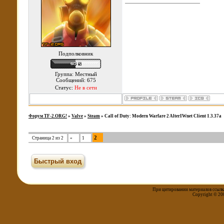
Подполковник
Группа: Местный
Сообщений: 675
Статус:
Не в сети
Форум TF-2.ORG!
»
Valve
»
Steam
»
Call of Duty: Modern Warfare 2 AlterIWnet Client 1.3.37a
2
Страница
2
из
2
«
1
При цитировании материалов ссылка
Copyright © 20