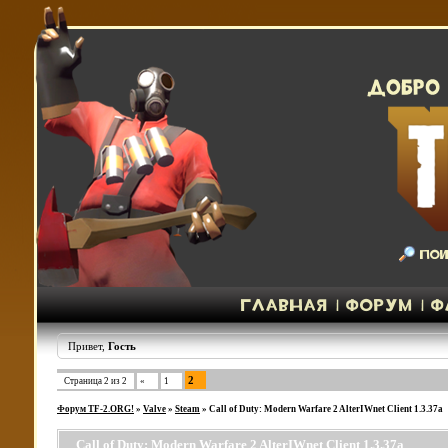
Привет,
Гость
2
Страница
2
из
2
«
1
Форум TF-2.ORG!
»
Valve
»
Steam
»
Call of Duty: Modern Warfare 2 AlterIWnet Client 1.3.37a
Call of Duty: Modern Warfare 2 AlterIWnet Client 1.3.37a