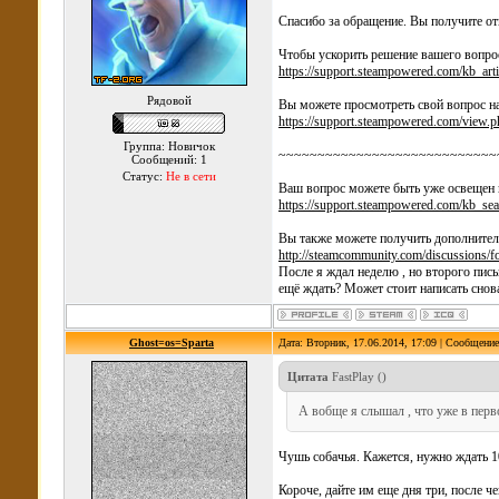
Спасибо за обращение. Вы получите отв
Чтобы ускорить решение вашего вопрос
https://support.steampowered.com/kb_arti.
Рядовой
Вы можете просмотреть свой вопрос на
https://support.steampowered.com/view
Группа: Новичок
~~~~~~~~~~~~~~~~~~~~~~~~~~~~
Сообщений: 1
Статус:
Не в сети
Ваш вопрос можете быть уже освещен 
https://support.steampowered.com/kb_se
Вы также можете получить дополните
http://steamcommunity.com/discussions/f
После я ждал неделю , но второго пис
ещё ждать? Может стоит написать снов
Ghost=os=Sparta
Дата: Вторник, 17.06.2014, 17:09 | Сообщени
Цитата
FastPlay
(
)
А вобще я слышал , что уже в пер
Чушь собачья. Кажется, нужно ждать 10
Короче, дайте им еще дня три, после ч