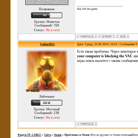
Полковник
Has left the game.
Группа: Новичок
Сообщений: 769
Статус:
Не в сети
Fallen9851
Дата: Среда, 25.06.2014, 16:01 | Сообщение #
Есть такая проблема. Через некоторое
your computer is blocking the VAC sy
игры опять вылетел с таким сообщением
Лейтенант
Группа: Местный
Сообщений: 238
Статус:
Не в сети
Форум TF-2.ORG!
»
Valve
»
Steam
»
Проблемы со Steam
(Кто не дружит со Steam отписывайтесь