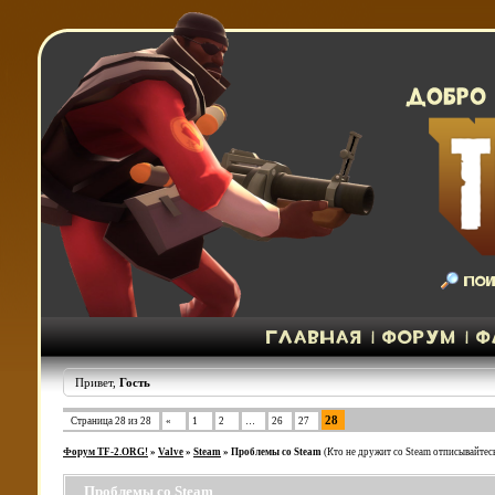
Привет,
Гость
28
Страница
28
из
28
«
1
2
…
26
27
Форум TF-2.ORG!
»
Valve
»
Steam
»
Проблемы со Steam
(Кто не дружит со Steam отписывайтесь
Проблемы со Steam