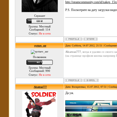
http://steamcommunity.com/id/xakep_15
P.S. Посмотрите на дату загрузки виде
Сержант
Группа: Местный
Сообщений: 114
Статус:
Не в сети
syrtsev_ser
Дата: Суббота, 14.07.2012, 21:51 | Сообщени
Alcatraz777
, когда я удаляю со своего к
(на странице профиля кнопка например Ви
Полковник
Группа: Местный
Сообщений: 990
Статус:
Не в сети
Alcatraz777
Дата: Воскресенье, 15.07.2012, 07:51 | Сообщ
Да уж.