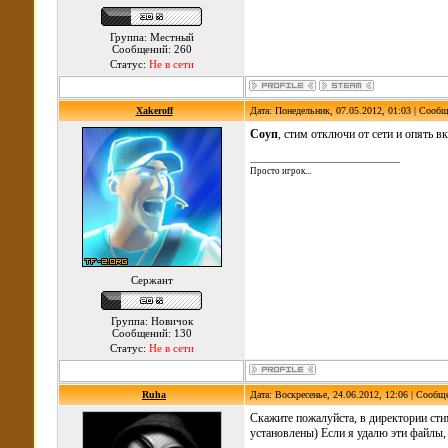
Группа: Местный
Сообщений: 260
Статус:
Не в сети
Xakeroff
Дата: Понедельник, 07.05.2012, 01:03 | Сооб
Соуп
, стим отключи от сети и опять в
Просто игрок...
Сержант
Группа: Новичок
Сообщений: 130
Статус:
Не в сети
Ruha
Дата: Воскресенье, 24.06.2012, 12:06 | Сообщ
Скажите пожалуйста, в директории стим
установлены) Если я удалю эти файлы,