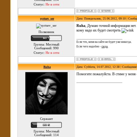
Статус:
Не в сети
syrtsev_ser
Дата: Понедельник, 25.06.2012, 09:10 | Сооб
Ruha
, Думаю точной информации нет. 
кому надо их будет смотреть
Полковник
Если что, меня на сайте не будет уже никогда.
Группа: Местный
Если чего надобно -
сюда
.
Сообщений: 990
Статус:
Не в сети
Ruha
Дата: Суббота, 14.07.2012, 12:38 | Сообщени
Помогите пожалуйста. В стиме у меня е
Сержант
Группа: Местный
Сообщений: 114