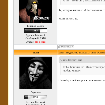
А так - все игры у вас хранятся в 
Те, которые платные. А бесплатки из с
RIGHT BEHIND YA
Генерал-майор
Группа: Местный
Сообщений: 1516
Статус:
Не в сети
Ruha
Дата: Понедельник, 25.06.2012, 08:50 | Сооб
Quote
(
syrtsev_ser
)
Ruha, Конечно нет. Может там прост
любую минуту.
Спасибо, и ещё вопрос - сколько макс
Сержант
Группа: Местный
Сообщений: 114