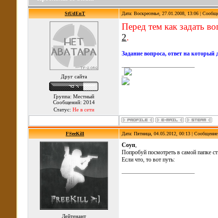
StUdEnT
Дата: Воскресенье, 27.01.2008, 13:06 | Сообщ
Перед тем как задать в
2
.
Задание вопроса, ответ на который
_
Друг сайта
Группа: Местный
Сообщений: 2014
Статус:
Не в сети
F®eeKill
Дата: Пятница, 04.05.2012, 00:13 | Сообщени
Соуп
,
Попробуй посмотреть в самой папке ст
Если что, то вот путь:
Лейтенант