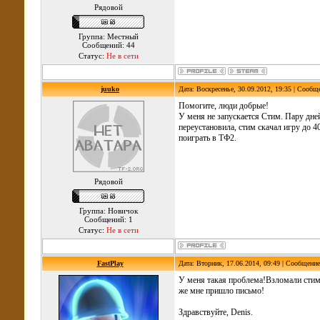
Рядовой
Группа: Местный
Сообщений: 44
Статус:
Не в сети
juuko
Дата: Воскресенье, 30.09.2012, 19:35 | Сообщ
Помогите, люди добрые!
У меня не запускается Стим. Пару дней
переустановила, стим скачал игру до 4
поиграть в ТФ2.
Рядовой
Группа: Новичок
Сообщений: 1
Статус:
Не в сети
FastPlay
Дата: Вторник, 17.06.2014, 09:49 | Сообщени
У меня такая проблема!Взломали стим!
же мне пришло письмо!
Здравствуйте, Denis.